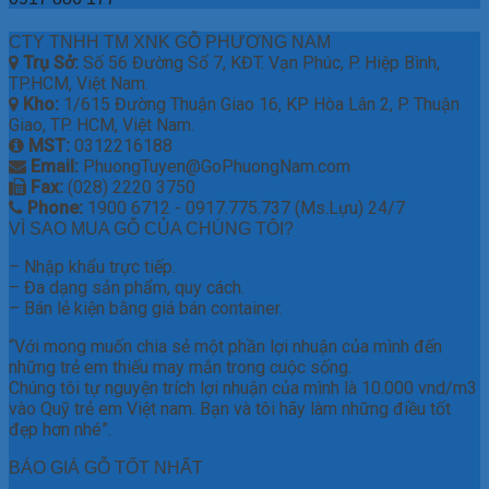
CTY TNHH TM XNK GỖ PHƯƠNG NAM
Trụ Sở:
Số 56 Đường Số 7, KĐT. Vạn Phúc, P. Hiệp Bình,
TP.HCM, Việt Nam.
Kho:
1/615 Đường Thuận Giao 16, KP Hòa Lân 2, P. Thuận
Giao, TP. HCM, Việt Nam.
MST:
0312216188
Email:
PhuongTuyen@GoPhuongNam.com
Fax:
(028) 2220 3750
Phone:
1900 6712 - 0917.775.737 (Ms.Lựu) 24/7
VÌ SAO MUA GỖ CỦA CHÚNG TÔI?
– Nhập khẩu trực tiếp.
– Đa dạng sản phẩm, quy cách.
– Bán lẻ kiện bằng giá bán container.
“Với mong muốn chia sẻ một phần lợi nhuận của mình đến
những trẻ em thiếu may mắn trong cuộc sống.
Chúng tôi tự nguyện trích lợi nhuận của mình là 10.000 vnd/m3
vào Quỹ trẻ em Việt nam. Bạn và tôi hãy làm những điều tốt
đẹp hơn nhé”.
BÁO GIÁ GỖ TỐT NHẤT