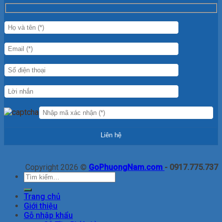
Copyright 2026 ©
GoPhuongNam.com
- 0917.775.737
Tìm
kiếm:
Trang chủ
Giới thiệu
Gỗ nhập khẩu