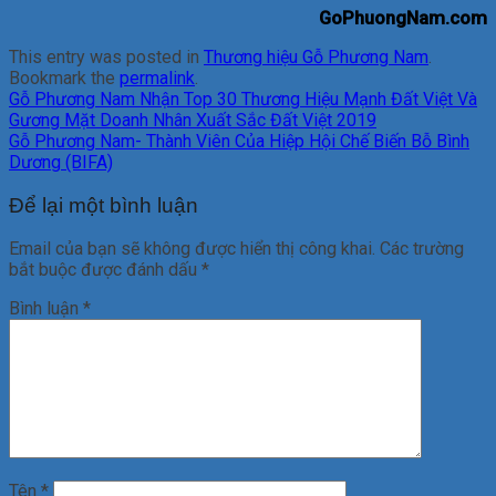
GoPhuongNam.com
This entry was posted in
Thương hiệu Gỗ Phương Nam
.
Bookmark the
permalink
.
Gỗ Phương Nam Nhận Top 30 Thương Hiệu Mạnh Đất Việt Và
Gương Mặt Doanh Nhân Xuất Sắc Đất Việt 2019
Gỗ Phương Nam- Thành Viên Của Hiệp Hội Chế Biến Bỗ Bình
Dương (BIFA)
Để lại một bình luận
Email của bạn sẽ không được hiển thị công khai.
Các trường
bắt buộc được đánh dấu
*
Bình luận
*
Tên
*