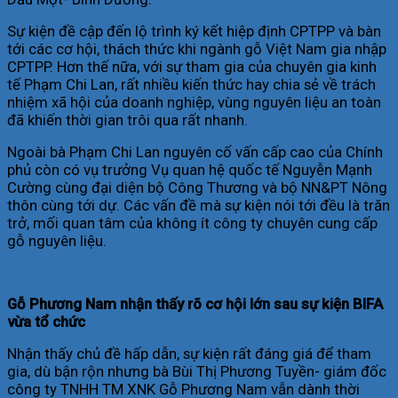
Sự kiện đề cập đến lộ trình ký kết hiệp định CPTPP và bàn
tới các cơ hội, thách thức khi ngành gỗ Việt Nam gia nhập
CPTPP. Hơn thế nữa, với sự tham gia của chuyên gia kinh
tế Phạm Chi Lan, rất nhiều kiến thức hay chia sẻ về trách
nhiệm xã hội của doanh nghiệp, vùng nguyên liệu an toàn
đã khiến thời gian trôi qua rất nhanh.
Ngoài bà Phạm Chi Lan nguyên cố vấn cấp cao của Chính
phủ còn có vụ trưởng Vụ quan hệ quốc tế Nguyễn Mạnh
Cường cùng đại diện bộ Công Thương và bộ NN&PT Nông
thôn cùng tới dự. Các vấn đề mà sự kiện nói tới đều là trăn
trở, mối quan tâm của không ít công ty chuyên cung cấp
gỗ nguyên liệu.
Gỗ Phương Nam nhận thấy rõ cơ hội lớn sau sự kiện BIFA
vừa tổ chức
Nhận thấy chủ đề hấp dẫn, sự kiện rất đáng giá để tham
gia, dù bận rộn nhưng bà Bùi Thị Phương Tuyền- giám đốc
công ty TNHH TM XNK Gỗ Phương Nam vẫn dành thời