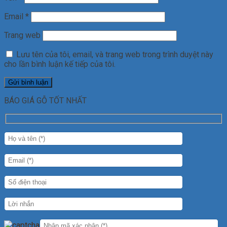
Email
*
Trang web
Lưu tên của tôi, email, và trang web trong trình duyệt này
cho lần bình luận kế tiếp của tôi.
BÁO GIÁ GỖ TỐT NHẤT