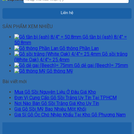
SẢN PHẨM XEM NHIỀU
Gỗ tần bì (ash) 8/4" =
50.8mm
Gỗ thông Phần Lan
Gỗ sồi trắng
(White Oak) 4/4"= 25.4mm
Gỗ dẻ gai (Beech)= 75mm
Gỗ thông Mỹ
Bài viết mới
Mua Gỗ Sồi Nguyên Liệu Ở Đâu Giá Kho
Đơn Vị Cung Cấp Gỗ Sồi Trắng Uy Tín Tại TPHCM
Nơi Nào Bán Gỗ Sồi Trắng Giá Kho Uy Tín
Giá Gỗ Sồi Mỹ Bao Nhiêu Một Khối
Giá Sỉ Gỗ Óc Chó Nhập Khẩu Tại Kho Gỗ Phương Nam