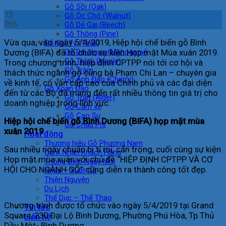
Gỗ Sồi (Oak)
13
Gỗ Óc Chó (Walnut)
Th5
Gỗ Dẻ Gai (Beech)
Gỗ Thông (Pine)
Vừa qua, vào ngày 5/4/2019, Hiệp hội chế biến gỗ Bình
Gỗ Giá Tỵ (Teak)
Dương (BIFA) đã tổ chức sự kiện Họp mặt Mùa xuân 2019.
Gỗ Dái Ngựa (Mahogany)
Gỗ Thích (Maple)
Trong chương trình, hiệp định CPTPP nói tới cơ hội và
Gỗ Tràm
thách thức ngành gỗ cùng bà Phạm Chi Lan – chuyên gia
Gỗ Anh Đào (Cherry)
về kinh tế, cố vấn cấp cao của Chính phủ và các đại diện
Gỗ Xoan Đào
đến từ các Bộ đã mang đến rất nhiều thông tin giá trị cho
Gỗ Trăn (Alder)
doanh nghiệp trong lĩnh vực.
Gỗ Căm xe
Gỗ Cao Su
Hiệp hội chế biến gỗ Bình Dương (BIFA) họp mặt mùa
Gỗ Châu Phi
xuân 2019
Hoạt động
Thương hiệu Gỗ Phương Nam
Sau nhiều ngày chuẩn bị tỉ mỉ, cẩn trọng, cuối cùng sự kiện
Cảm Nhận Khách Hàng
Họp mặt mùa xuân với chủ đề “HIỆP ĐỊNH CPTPP VÀ CƠ
Thông Điệp Ngày Mới
HỘI CHO NGÀNH GỖ” cũng diễn ra thành công tốt đẹp.
Nhập – Xuất Gỗ
Thiện Nguyện
Du Lịch
Thể Dục – Thể Thao
Chương trình được tổ chức vào ngày 5/4/2019 tại Grand
Tin tức
Square, 230 Đại Lộ Bình Dương, Phường Phú Hòa, Tp Thủ
Liên hệ
Dầu Một- Bình Dương.