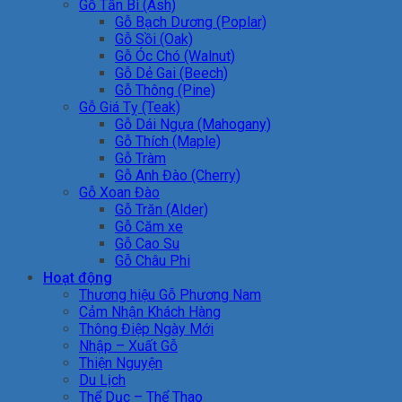
Gỗ Tần Bì (Ash)
Gỗ Bạch Dương (Poplar)
Gỗ Sồi (Oak)
Gỗ Óc Chó (Walnut)
Gỗ Dẻ Gai (Beech)
Gỗ Thông (Pine)
Gỗ Giá Tỵ (Teak)
Gỗ Dái Ngựa (Mahogany)
Gỗ Thích (Maple)
Gỗ Tràm
Gỗ Anh Đào (Cherry)
Gỗ Xoan Đào
Gỗ Trăn (Alder)
Gỗ Căm xe
Gỗ Cao Su
Gỗ Châu Phi
Hoạt động
Thương hiệu Gỗ Phương Nam
Cảm Nhận Khách Hàng
Thông Điệp Ngày Mới
Nhập – Xuất Gỗ
Thiện Nguyện
Du Lịch
Thể Dục – Thể Thao