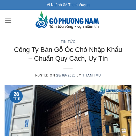
Skip
Vì Ngành Gỗ Thịnh Vượng
to
content
TIN TỨC
Công Ty Bán Gỗ Óc Chó Nhập Khẩu
– Chuẩn Quy Cách, Uy Tín
POSTED ON
28/08/2025
BY
THANH VU
28
Th8