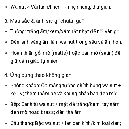
Walnut × Vải lanh/linen → nhẹ nhàng, thư giãn.
3. Màu sắc & ánh sáng “chuẩn gu”
Tường: trắng ấm/kem/xám rất nhạt để nổi vân gỗ.
Đèn: ánh vàng ấm làm walnut trông sâu và ấm hơn.
Hoàn thiện gỗ: mờ (matte) hoặc bán mờ (satin) để
giữ cảm giác tự nhiên.
4. Ứng dụng theo không gian
Phòng khách: Ốp mảng tường chính bằng walnut +
kệ TV; thêm thảm be và khung chân bàn đen mờ.
Bếp: Cánh tủ walnut + mặt đá trắng/kem; tay nắm
đen mờ hoặc brass; đèn thả ấm.
Cầu thang: Bậc walnut + lan can kính/kim loại đen;