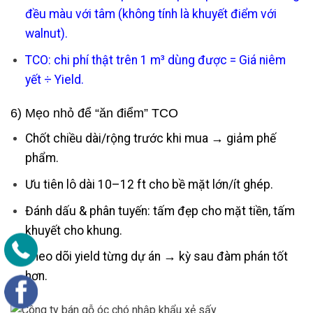
đều màu với tâm (không tính là khuyết điểm với
walnut).
TCO: chi phí thật trên 1 m³ dùng được = Giá niêm
yết ÷ Yield.
6) Mẹo nhỏ để “ăn điểm” TCO
Chốt chiều dài/rộng trước khi mua → giảm phế
phẩm.
Ưu tiên lô dài 10–12 ft cho bề mặt lớn/ít ghép.
Đánh dấu & phân tuyến: tấm đẹp cho mặt tiền, tấm
khuyết cho khung.
Theo dõi yield từng dự án → kỳ sau đàm phán tốt
hơn.