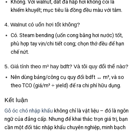
Không. Với walnut, dát đã hấp hơi không coi là
khiếm khuyết; mục tiêu là đồng đều màu với tâm.
4. Walnut có uốn hơi tốt không?
Có. Steam bending (uốn cong bằng hơi nước) tốt,
phù hợp tay vịn/chi tiết cong; chọn thớ đều để hạn
chế nứt.
5. Giá tính theo m³ hay bdft? Và tôi quy đổi thế nào?
Nên dùng bảng/công cụ quy đổi bdft ↔ m³, và so
theo TCO (giá/m³ ÷ yield) để ra chi phí hữu dụng.
Kết luận
Gỗ óc chó nhập khẩu
không chỉ là vật liệu – đó là ngôn
ngữ của đẳng cấp. Nhưng để khai thác trọn giá trị, bạn
cần một đối tác nhập khẩu chuyên nghiệp, minh bạch