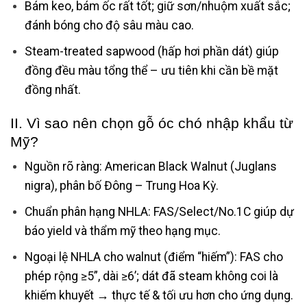
Bám keo, bám ốc rất tốt; giữ sơn/nhuộm xuất sắc;
đánh bóng cho độ sâu màu cao.
Steam-treated sapwood (hấp hơi phần dát) giúp
đồng đều màu tổng thể – ưu tiên khi cần bề mặt
đồng nhất.
II. Vì sao nên chọn gỗ óc chó nhập khẩu từ
Mỹ?
Nguồn rõ ràng: American Black Walnut (Juglans
nigra), phân bố Đông – Trung Hoa Kỳ.
Chuẩn phân hạng NHLA: FAS/Select/No.1C giúp dự
báo yield và thẩm mỹ theo hạng mục.
Ngoại lệ NHLA cho walnut (điểm “hiếm”): FAS cho
phép rộng ≥5”, dài ≥6’; dát đã steam không coi là
khiếm khuyết → thực tế & tối ưu hơn cho ứng dụng.