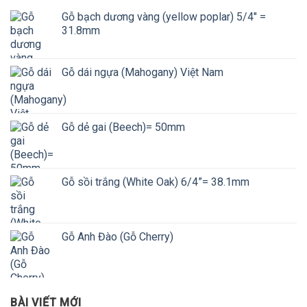
Gỗ bạch dương vàng (yellow poplar) 5/4" =
31.8mm
Gỗ dái ngựa (Mahogany) Việt Nam
Gỗ dẻ gai (Beech)= 50mm
Gỗ sồi trắng (White Oak) 6/4”= 38.1mm
Gỗ Anh Đào (Gỗ Cherry)
BÀI VIẾT MỚI