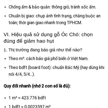
Chống ẩm & bảo quản: thông gió, tránh sốc ẩm.
Chuẩn bị giao: chụp ảnh tình trạng, chằng buộc an
toàn; thời gian giao nhanh trong TPHCM.
VI. Hiệu quả sử dụng gỗ Óc Chó: chọn
đúng để giảm hao hụt
1. Thị trường đang báo giá như thế nào?
Theo m³: cách báo giá phổ biến ở Việt Nam.
Theo bdft (board foot): chuẩn Bắc Mỹ (hay dùng khi
nói 4/4, 5/4…).
Quy đổi nhanh (nhớ 2 con số là đủ):
1 m³ ≈ 423.776 bdft
1 bdft ≈ 0.0023597 m³