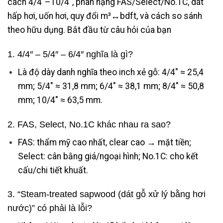
cách 4/4″–10/4″, phân hạng FAS/Select/No.1C, dát
hấp hơi, uốn hơi, quy đổi m³↔bdft, và cách so sánh
theo hữu dụng. Bắt đầu từ câu hỏi của bạn
1. 4/4″ – 5/4″ – 6/4″ nghĩa là gì?
Là độ dày danh nghĩa theo inch xẻ gỗ: 4/4″ ≈ 25,4
mm; 5/4″ ≈ 31,8 mm; 6/4″ ≈ 38,1 mm; 8/4″ ≈ 50,8
mm; 10/4″ ≈ 63,5 mm.
2. FAS, Select, No.1C khác nhau ra sao?
FAS: thẩm mỹ cao nhất, clear cao → mặt tiền;
Select: cân bằng giá/ngoại hình; No.1C: cho kết
cấu/chi tiết khuất.
3. “Steam-treated sapwood (dát gỗ xử lý bằng hơi
nước)” có phải là lỗi?