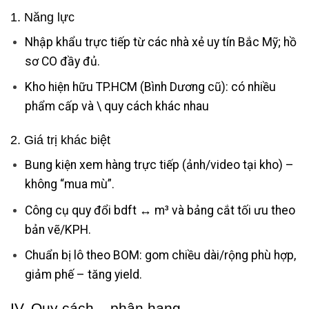
1. Năng lực
Nhập khẩu trực tiếp từ các nhà xẻ uy tín Bắc Mỹ; hồ
sơ CO đầy đủ.
Kho hiện hữu TP.HCM (Bình Dương cũ): có nhiều
phẩm cấp và \ quy cách khác nhau
2. Giá trị khác biệt
Bung kiện xem hàng trực tiếp (ảnh/video tại kho) –
không “mua mù”.
Công cụ quy đổi bdft ↔ m³ và bảng cắt tối ưu theo
bản vẽ/KPH.
Chuẩn bị lô theo BOM: gom chiều dài/rộng phù hợp,
giảm phế – tăng yield.
IV. Quy cách – phân hạng