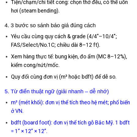
Tiện/chạm/chi tiết cong: chọn thớ đều, có thể uốn
hơi (steam bending).
4. 3 bước so sánh báo giá đúng cách
Yêu cầu cùng quy cách & grade (4/4″–10/4″;
FAS/Select/No.1C; chiều dài 8–12 ft).
Xem hàng thực tế: bung kiện, đo ẩm (MC 8–12%),
kiểm cong/nứt/mốc.
Quy đổi cùng đơn vị (m³ hoặc bdft) để dễ so.
5. Từ điển thuật ngữ (giải nhanh – dễ nhớ)
m³ (mét khối): đơn vị thể tích theo hệ mét; phổ biến
ở VN.
bdft (board foot): đơn vị thể tích gỗ Bắc Mỹ. 1 bdft
= 1” × 12” × 12”.