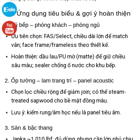
VII. Ứng dụng tiêu biểu & gợi ý hoàn thiện
1. Tủ bếp – phòng khách – phòng ngủ
Ưu tiên chọn: FAS/Select, chiều dài lớn để match
vân; face frame/frameless theo thiết kế.
Hoàn thiện: dầu lau/PU mờ (matte) để giữ chiều
sâu màu; sealer chống ố nước cho khu bếp.
2. Ốp tường – lam trang trí – panel acoustic
Chọn lọc chiều rộng để giảm join; có thể steam-
treated sapwood cho bề mặt đồng màu.
Lưu ý: kiểm rung/âm học nếu là panel tiêu âm.
3. Sàn & bậc thang
Janka ~1.010 lbf: đủ dùng, nhưng cần lớp phủ chịu