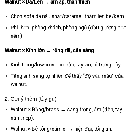
Walnut × Da/Len → ấm áp, thân thiện
Chọn sofa da nâu nhạt/caramel, thảm len be/kem.
Phù hợp: phòng khách, phòng ngủ (đầu giường bọc
nệm).
Walnut × Kính lớn → rộng rãi, cân sáng
Kính trong/low-iron cho cửa, tay vịn, tủ trưng bày.
Tăng ánh sáng tự nhiên để thấy “độ sâu màu” của
walnut.
2. Gợi ý thêm (tùy gu)
Walnut × Đồng/brass → sang trọng, ấm (đèn, tay
nắm, nẹp).
Walnut × Bê tông/xám xi → hiện đại, tối giản.