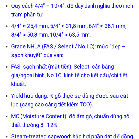
Quy cách 4/4″ – 10/4″: độ dày danh nghĩa theo inch
trăm phần tư:
4/4″ ≈ 25,4 mm, 5/4″ ≈ 31,8 mm, 6/4″ ≈ 38,1 mm,
8/4″ ≈ 50,8 mm, 10/4″ ≈ 63,5 mm.
Grade NHLA (FAS / Select / No.1C): mức “đẹp –
sạch khuyết” của ván:
FAS: sạch nhất (mặt tiền), Select: cân bằng
giá/ngoại hình, No.1C: kinh tế cho kết cấu/chi tiết
khuất.
Yield hữu dụng: % gỗ thực sự dùng được sau cắt
lọc (càng cao càng tiết kiệm TCO).
MC (Moisture Content): độ ẩm gỗ, chuẩn dùng nội
thất thường 8–12%.
Steam-treated sapwood: hấp hơi phần dát để đồng