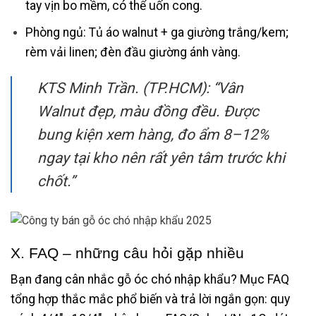
tay vịn bo mềm, có thể uốn cong.
Phòng ngủ: Tủ áo walnut + ga giường trắng/kem;
rèm vải linen; đèn đầu giường ánh vàng.
KTS Minh Trần. (TP.HCM): “Vân
Walnut đẹp, màu đồng đều. Được
bung kiện xem hàng, đo ẩm 8–12%
ngay tại kho nên rất yên tâm trước khi
chốt.”
X. FAQ – những câu hỏi gặp nhiều
Bạn đang cân nhắc gỗ óc chó nhập khẩu? Mục FAQ
tổng hợp thắc mắc phổ biến và trả lời ngắn gọn: quy