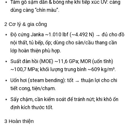
Tâm gỗ sậm dần & bóng nhẹ khi tiếp xúc UV: càng
dùng càng “chín màu”.
2 Cơ lý & gia công
Độ cứng Janka ~1.010 lbf (~4.492 N) → đủ cho đồ
nội thất, tủ bếp, ốp; dùng cho sàn/cầu thang cần
lớp hoàn thiện phù hợp.
Suất đàn hồi (MOE) ~11,6 GPa; MOR (uốn tĩnh)
~100,7 MPa; khối lượng trung bình ~609 kg/m³.
Uốn hơi (steam bending): tốt → thuận lợi cho chi
tiết cong, tiện/chạm.
Sấy chậm, cần kiểm soát để tránh nứt; khi khô ổn
định kích thước tốt.
3 Hoàn thiện