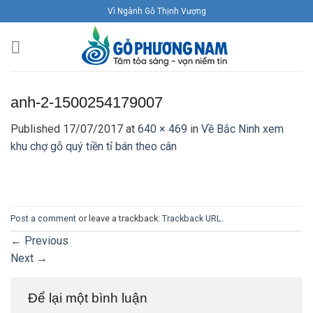
Skip
Vì Ngành Gỗ Thịnh Vượng
to
content
anh-2-1500254179007
Published
17/07/2017
at
640 × 469
in
Về Bắc Ninh xem
khu chợ gỗ quý tiền tỉ bán theo cân
Post a comment
or leave a trackback:
Trackback URL
.
←
Previous
Next
→
Để lại một bình luận