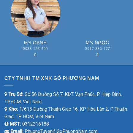
MS OANH
MS NGỌC
0938 123 405
0917 886 177
CTY TNHH TM XNK GỖ PHƯƠNG NAM
Trụ Sở:
Số 56 Đường Số 7, KĐT. Vạn Phúc, P. Hiệp Bình,
TP.HCM, Việt Nam.
Kho:
1/615 Đường Thuận Giao 16, KP Hòa Lân 2, P. Thuận
Giao, TP. HCM, Việt Nam.
MST:
0312216188
Email:
PhuongTuyen@GoPhuongNam.com