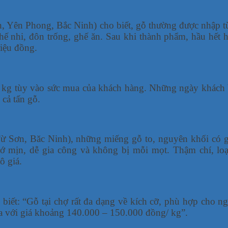
, Yên Phong, Bắc Ninh) cho biết, gỗ thường được nhập t
ế nhi, đôn trống, ghế ăn. Sau khi thành phẩm, hầu hết 
riệu đồng.
0 kg tùy vào sức mua của khách hàng. Những ngày khách
 cả tấn gỗ.
Từ Sơn, Băc Ninh), những miếng gỗ to, nguyên khối có gi
 thớ mịn, dễ gia công và không bị mỗi mọt. Thậm chí, l
ô giá.
ết: “Gỗ tại chợ rất đa dạng về kích cỡ, phù hợp cho ngư
ua với giá khoảng 140.000 – 150.000 đồng/ kg”.