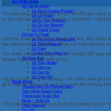
Gỗ nhập khẩu
Th7
Gỗ Tần Bì (Ash)
Gỗ Bạch Dương (Poplar)
Từ nhiều năm nay, khu chợ gỗ quý tới 200 gian hàng tại
Gỗ Sồi (Oak)
và tính tiền theo cân. Gỗ cỡ nhỏ giá từ 60.000 – 100.000
Gỗ Óc Chó (Walnut)
Gỗ Dẻ Gai (Beech)
Gỗ Thông (Pine)
Gỗ Giá Tỵ (Teak)
Chợ Phù Khê (xã Phù Khê, huyện Từ Sơn, Bắc Ninh) đượ
Gỗ Dái Ngựa (Mahogany)
bày bán theo khu, mỗi khu chỉ bán một loại nhất định nh
Gỗ Thích (Maple)
Gỗ Tràm
Gỗ Anh Đào (Cherry)
Tuy nhiên, phía trong khu chợ với khoảng 200 gian hà
Gỗ Xoan Đào
khoảng 8 giờ cho đến chiều muộn.
Gỗ Trăn (Alder)
Gỗ Căm xe
Gỗ Cao Su
Gỗ Châu Phi
Giá gỗ tại đây cũng rất đa dạng. Với những mẩu gỗ nhỏ
Hoạt động
gỗ to làm cầu thang hơn, mức giá có thể lên tới hàng trăm
Thương hiệu Gỗ Phương Nam
Cảm Nhận Khách Hàng
Thông Điệp Ngày Mới
Nhập – Xuất Gỗ
Với những khúc gỗ trắc quý được tiểu thương rao bán vớ
Thiện Nguyện
Du Lịch