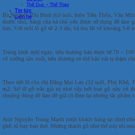
Thể Dục – Thể Thao
Tin tức
Bà Nguyễn Thị Bình (63 tuổi, thôn Tiền Thôn, Văn Môn
Liên hệ
thước nhỏ, hàng của bà chủ yếu được sử dụng để làm gh
bán. Với mỗi lô gỗ từ 2-3 tấn, bà thu lãi về khoảng 5-6 t
Trung bình mỗi ngày, tiểu thương bán được từ 70 – 10
về xưởng sản xuất, tiểu thương có thể bán vài tạ thậm chí
Theo tiết lộ của chị Đặng Mai Lan (32 tuổi, Phù Khê, 
m2. Sở dĩ gỗ trắc giá trị như vậy bởi loại gỗ này có
chuộng dùng để làm đồ giả cổ đem lại những tác phẩm v
Anh Nguyễn Trung Mạnh (một khách hàng tại chợ) cho bi
ghế, tủ hay ban thờ. Những thanh gỗ như thế này tôi m