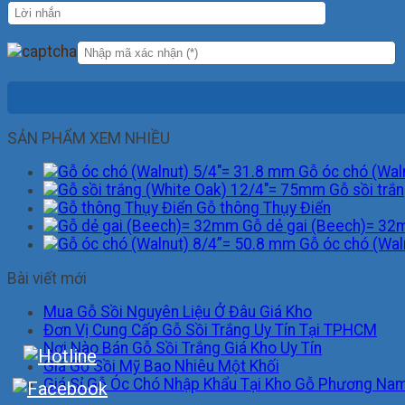
SẢN PHẨM XEM NHIỀU
Gỗ óc chó (Wal
Gỗ sồi trắ
Gỗ thông Thụy Điển
Gỗ dẻ gai (Beech)= 3
Gỗ óc chó (Wal
Bài viết mới
Mua Gỗ Sồi Nguyên Liệu Ở Đâu Giá Kho
Đơn Vị Cung Cấp Gỗ Sồi Trắng Uy Tín Tại TPHCM
Nơi Nào Bán Gỗ Sồi Trắng Giá Kho Uy Tín
Giá Gỗ Sồi Mỹ Bao Nhiêu Một Khối
Giá Sỉ Gỗ Óc Chó Nhập Khẩu Tại Kho Gỗ Phương Na