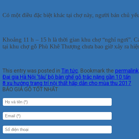
Có một điều đặc biệt khác tại chợ này, người bán chủ yế
Khoảng 11 h – 15 h là thời gian khu chợ “nghỉ ngơi”. C
tại khu chợ gỗ Phù Khê Thượng chưa bao giờ xảy ra hiện
This entry was posted in
Tin tức
. Bookmark the
permalink
Đại gia Hà Nội ‘tậu’ bộ bàn ghế gỗ trắc nặng gần 10 tấn
8 xu hướng trang trí nội thất hấp dẫn cho mùa thu 2017
BÁO GIÁ GỖ TỐT NHẤT