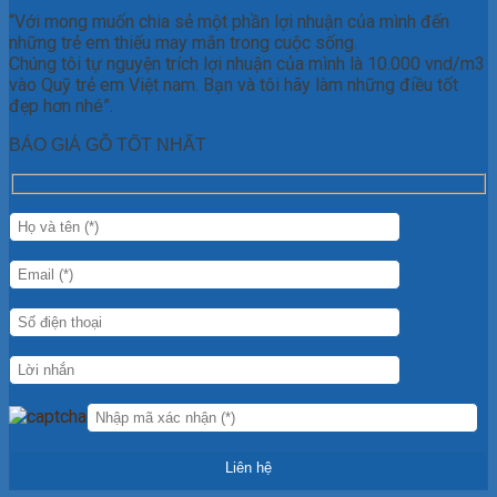
“Với mong muốn chia sẻ một phần lợi nhuận của mình đến
những trẻ em thiếu may mắn trong cuộc sống.
Chúng tôi tự nguyện trích lợi nhuận của mình là 10.000 vnd/m3
vào Quỹ trẻ em Việt nam. Bạn và tôi hãy làm những điều tốt
đẹp hơn nhé”.
BÁO GIÁ GỖ TỐT NHẤT