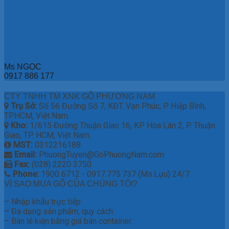
Ms NGỌC
0917 886 177
CTY TNHH TM XNK GỖ PHƯƠNG NAM
Trụ Sở:
Số 56 Đường Số 7, KĐT. Vạn Phúc, P. Hiệp Bình,
TP.HCM, Việt Nam.
Kho:
1/615 Đường Thuận Giao 16, KP Hòa Lân 2, P. Thuận
Giao, TP. HCM, Việt Nam.
MST:
0312216188
Email:
PhuongTuyen@GoPhuongNam.com
Fax:
(028) 2220 3750
Phone:
1900 6712 - 0917.775.737 (Ms.Lựu) 24/7
VÌ SAO MUA GỖ CỦA CHÚNG TÔI?
– Nhập khẩu trực tiếp.
– Đa dạng sản phẩm, quy cách.
– Bán lẻ kiện bằng giá bán container.