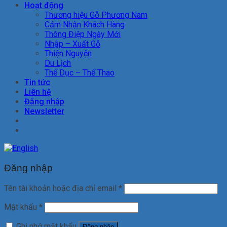
Hoạt động
Thương hiệu Gỗ Phương Nam
Cảm Nhận Khách Hàng
Thông Điệp Ngày Mới
Nhập – Xuất Gỗ
Thiện Nguyện
Du Lịch
Thể Dục – Thể Thao
Tin tức
Liên hệ
Đăng nhập
Newsletter
Đăng nhập
Tên tài khoản hoặc địa chỉ email
*
Mật khẩu
*
Ghi nhớ mật khẩu
Đăng nhập