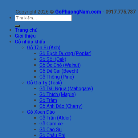
Copyright 2026 ©
GoPhuongNam.com
- 0917.775.737
Tìm
kiếm:
Trang chủ
Giới thiệu
Gỗ nhập khẩu
Gỗ Tần Bì (Ash)
Gỗ Bạch Dương (Poplar)
Gỗ Sồi (Oak)
Gỗ Óc Chó (Walnut)
Gỗ Dẻ Gai (Beech)
Gỗ Thông (Pine)
Gỗ Giá Tỵ (Teak)
Gỗ Dái Ngựa (Mahogany)
Gỗ Thích (Maple)
Gỗ Tràm
Gỗ Anh Đào (Cherry)
Gỗ Xoan Đào
Gỗ Trăn (Alder)
Gỗ Căm xe
Gỗ Cao Su
Gỗ Châu Phi