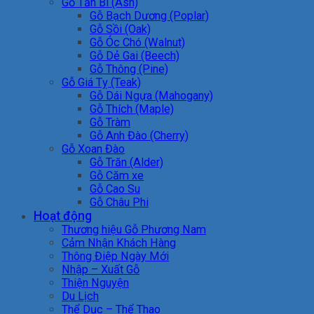
Gỗ Tần Bì (Ash)
Gỗ Bạch Dương (Poplar)
Gỗ Sồi (Oak)
Gỗ Óc Chó (Walnut)
Gỗ Dẻ Gai (Beech)
Gỗ Thông (Pine)
Gỗ Giá Tỵ (Teak)
Gỗ Dái Ngựa (Mahogany)
Gỗ Thích (Maple)
Gỗ Tràm
Gỗ Anh Đào (Cherry)
Gỗ Xoan Đào
Gỗ Trăn (Alder)
Gỗ Căm xe
Gỗ Cao Su
Gỗ Châu Phi
Hoạt động
Thương hiệu Gỗ Phương Nam
Cảm Nhận Khách Hàng
Thông Điệp Ngày Mới
Nhập – Xuất Gỗ
Thiện Nguyện
Du Lịch
Thể Dục – Thể Thao