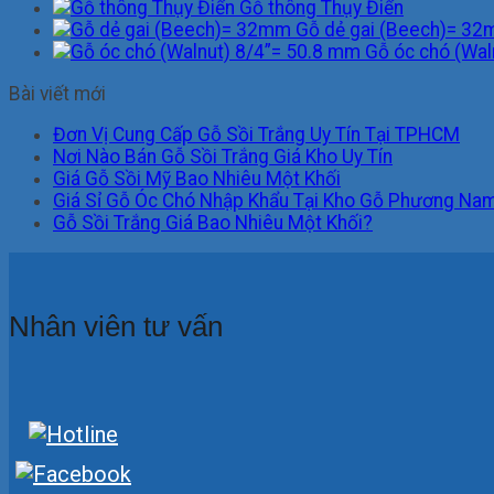
Gỗ thông Thụy Điển
Gỗ dẻ gai (Beech)= 3
Gỗ óc chó (Wal
Bài viết mới
Đơn Vị Cung Cấp Gỗ Sồi Trắng Uy Tín Tại TPHCM
Nơi Nào Bán Gỗ Sồi Trắng Giá Kho Uy Tín
Giá Gỗ Sồi Mỹ Bao Nhiêu Một Khối
Giá Sỉ Gỗ Óc Chó Nhập Khẩu Tại Kho Gỗ Phương Na
Gỗ Sồi Trắng Giá Bao Nhiêu Một Khối?
Nhân viên tư vấn