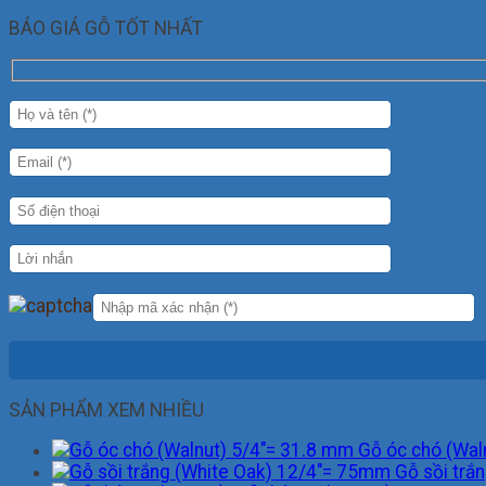
BÁO GIÁ GỖ TỐT NHẤT
SẢN PHẨM XEM NHIỀU
Gỗ óc chó (Wal
Gỗ sồi trắ