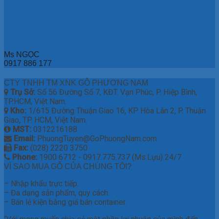
Ms NGỌC
0917 886 177
CTY TNHH TM XNK GỖ PHƯƠNG NAM
Trụ Sở:
Số 56 Đường Số 7, KĐT. Vạn Phúc, P. Hiệp Bình,
TP.HCM, Việt Nam.
Kho:
1/615 Đường Thuận Giao 16, KP Hòa Lân 2, P. Thuận
Giao, TP. HCM, Việt Nam.
MST:
0312216188
Email:
PhuongTuyen@GoPhuongNam.com
Fax:
(028) 2220 3750
Phone:
1900 6712 - 0917.775.737 (Ms.Lựu) 24/7
VÌ SAO MUA GỖ CỦA CHÚNG TÔI?
– Nhập khẩu trực tiếp.
– Đa dạng sản phẩm, quy cách.
– Bán lẻ kiện bằng giá bán container.