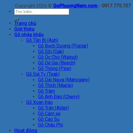
Copyright 2026 ©
GoPhuongNam.com
- 0917.775.737
Tìm
kiếm:
Trang chủ
Giới thiệu
Gỗ nhập khẩu
Gỗ Tần Bì (Ash)
Gỗ Bạch Dương (Poplar)
Gỗ Sồi (Oak)
Gỗ Óc Chó (Walnut)
Gỗ Dẻ Gai (Beech)
Gỗ Thông (Pine)
Gỗ Giá Tỵ (Teak)
Gỗ Dái Ngựa (Mahogany)
Gỗ Thích (Maple)
Gỗ Tràm
Gỗ Anh Đào (Cherry)
Gỗ Xoan Đào
Gỗ Trăn (Alder)
Gỗ Căm xe
Gỗ Cao Su
Gỗ Châu Phi
Hoạt động