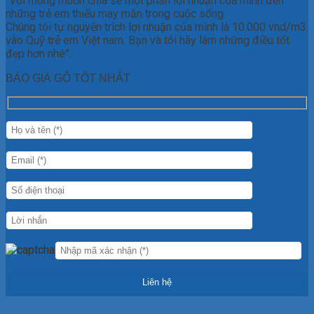
“Với mong muốn chia sẻ một phần lợi nhuận của mình đến
những trẻ em thiếu may mắn trong cuộc sống.
Chúng tôi tự nguyện trích lợi nhuận của mình là 10.000 vnd/m3
vào Quỹ trẻ em Việt nam. Bạn và tôi hãy làm những điều tốt
đẹp hơn nhé”.
BÁO GIÁ GỖ TỐT NHẤT