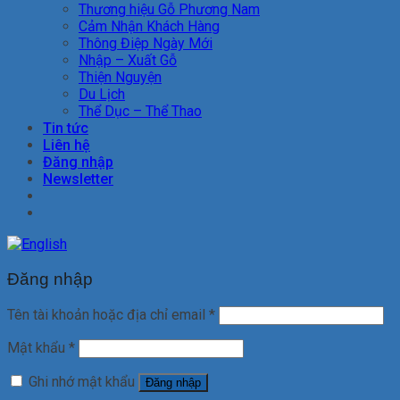
Thương hiệu Gỗ Phương Nam
Cảm Nhận Khách Hàng
Thông Điệp Ngày Mới
Nhập – Xuất Gỗ
Thiện Nguyện
Du Lịch
Thể Dục – Thể Thao
Tin tức
Liên hệ
Đăng nhập
Newsletter
Đăng nhập
Tên tài khoản hoặc địa chỉ email
*
Mật khẩu
*
Ghi nhớ mật khẩu
Đăng nhập