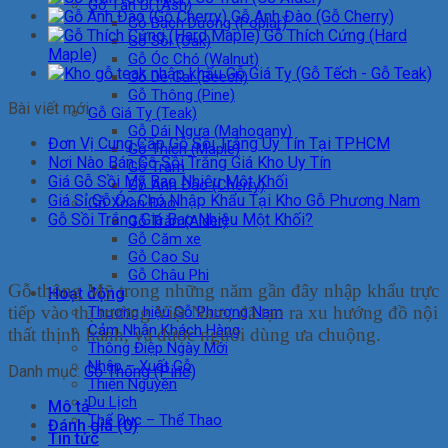
Gỗ Tần Bì (Ash)
Gỗ Anh Đào (Gỗ Cherry)
Gỗ Bạch Dương (Poplar)
Gỗ Thích Cứng (Hard
Gỗ Sồi (Oak)
Maple)
Gỗ Óc Chó (Walnut)
Gỗ Giá Tỵ (Gỗ Tếch - Gỗ Teak)
Gỗ Dẻ Gai (Beech)
Gỗ Thông (Pine)
Bài viết mới
Gỗ Giá Tỵ (Teak)
Gỗ Dái Ngựa (Mahogany)
Đơn Vị Cung Cấp Gỗ Sồi Trắng Uy Tín Tại TPHCM
Gỗ Thích (Maple)
Nơi Nào Bán Gỗ Sồi Trắng Giá Kho Uy Tín
Gỗ Tràm
Giá Gỗ Sồi Mỹ Bao Nhiêu Một Khối
Gỗ Anh Đào (Cherry)
Giá Sỉ Gỗ Óc Chó Nhập Khẩu Tại Kho Gỗ Phương Nam
Gỗ Xoan Đào
Gỗ Sồi Trắng Giá Bao Nhiêu Một Khối?
Gỗ Trăn (Alder)
Gỗ Căm xe
Gỗ Cao Su
Gỗ Châu Phi
Gỗ thông Mỹ trong những năm gần đây nhập khẩu trực
Hoạt động
tiếp vào thị trường Việt Nam, đã tạo ra xu hướng đồ nội
Thương hiệu Gỗ Phương Nam
Cảm Nhận Khách Hàng
thất thịnh hành, và được người dùng ưa chuộng.
Thông Điệp Ngày Mới
Nhập – Xuất Gỗ
Danh mục:
Gỗ Thông (Pine)
Thiện Nguyện
Du Lịch
Mô tả
Thể Dục – Thể Thao
Đánh giá (0)
Tin tức