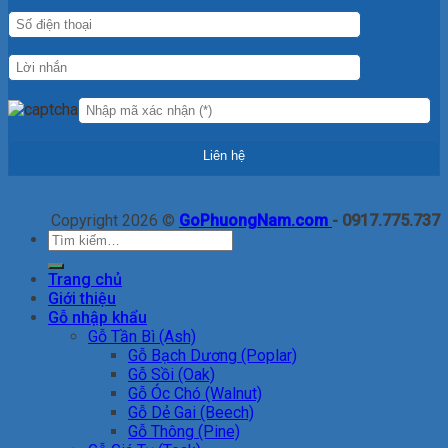
Copyright 2026 ©
GoPhuongNam.com
- 0917.775.737
Tìm
kiếm:
Trang chủ
Giới thiệu
Gỗ nhập khẩu
Gỗ Tần Bì (Ash)
Gỗ Bạch Dương (Poplar)
Gỗ Sồi (Oak)
Gỗ Óc Chó (Walnut)
Gỗ Dẻ Gai (Beech)
Gỗ Thông (Pine)