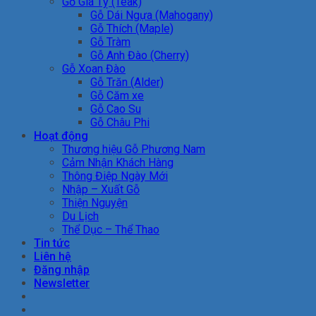
Gỗ Giá Tỵ (Teak)
Gỗ Dái Ngựa (Mahogany)
Gỗ Thích (Maple)
Gỗ Tràm
Gỗ Anh Đào (Cherry)
Gỗ Xoan Đào
Gỗ Trăn (Alder)
Gỗ Căm xe
Gỗ Cao Su
Gỗ Châu Phi
Hoạt động
Thương hiệu Gỗ Phương Nam
Cảm Nhận Khách Hàng
Thông Điệp Ngày Mới
Nhập – Xuất Gỗ
Thiện Nguyện
Du Lịch
Thể Dục – Thể Thao
Tin tức
Liên hệ
Đăng nhập
Newsletter