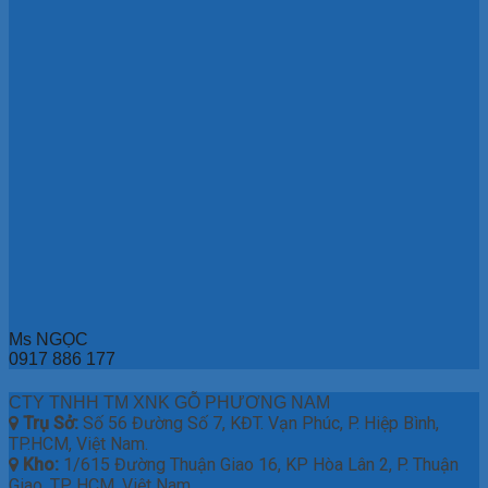
Ms NGỌC
0917 886 177
CTY TNHH TM XNK GỖ PHƯƠNG NAM
Trụ Sở:
Số 56 Đường Số 7, KĐT. Vạn Phúc, P. Hiệp Bình,
TP.HCM, Việt Nam.
Kho:
1/615 Đường Thuận Giao 16, KP Hòa Lân 2, P. Thuận
Giao, TP. HCM, Việt Nam.