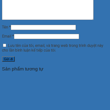
Tên
*
Email
*
Lưu tên của tôi, email, và trang web trong trình duyệt này
cho lần bình luận kế tiếp của tôi.
Sản phẩm tương tự