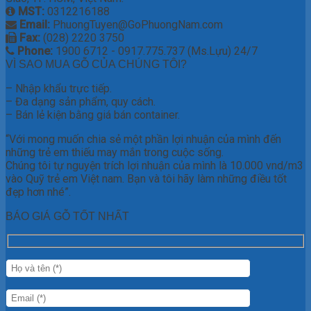
MST:
0312216188
Email:
PhuongTuyen@GoPhuongNam.com
Fax:
(028) 2220 3750
Phone:
1900 6712 - 0917.775.737 (Ms.Lựu) 24/7
VÌ SAO MUA GỖ CỦA CHÚNG TÔI?
– Nhập khẩu trực tiếp.
– Đa dạng sản phẩm, quy cách.
– Bán lẻ kiện bằng giá bán container.
“Với mong muốn chia sẻ một phần lợi nhuận của mình đến
những trẻ em thiếu may mắn trong cuộc sống.
Chúng tôi tự nguyện trích lợi nhuận của mình là 10.000 vnd/m3
vào Quỹ trẻ em Việt nam. Bạn và tôi hãy làm những điều tốt
đẹp hơn nhé”.
BÁO GIÁ GỖ TỐT NHẤT