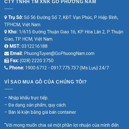
CTY TNHH TM XNK GỖ PHƯƠNG NAM
Trụ Sở:
Số 56 Đường Số 7, KĐT. Vạn Phúc, P. Hiệp Bình,
TP.HCM, Việt Nam.
Kho:
1/615 Đường Thuận Giao 16, KP Hòa Lân 2, P. Thuận
Giao, TP. HCM, Việt Nam.
MST:
0312216188
Email:
PhuongTuyen@GoPhuongNam.com
Fax:
(028) 2220 3750
Phone:
1900 6712 - 0917.775.737 (Ms.Lựu) 24/7
VÌ SAO MUA GỖ CỦA CHÚNG TÔI?
– Nhập khẩu trực tiếp.
– Đa dạng sản phẩm, quy cách.
– Bán lẻ kiện bằng giá bán container.
“Với mong muốn chia sẻ một phần lợi nhuận của mình đến