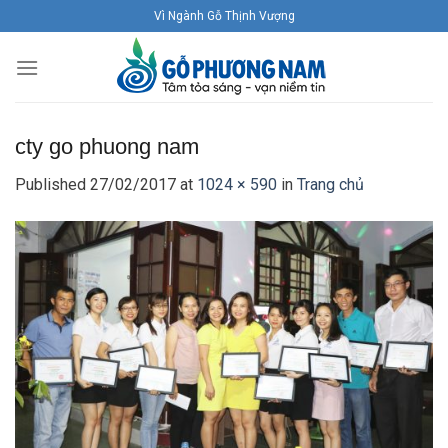
Skip
Vì Ngành Gỗ Thịnh Vượng
to
content
cty go phuong nam
Published
27/02/2017
at
1024 × 590
in
Trang chủ