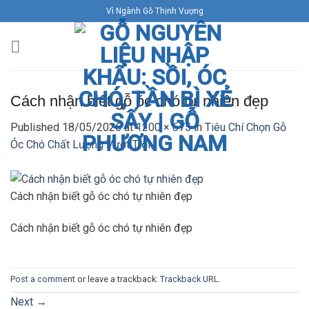
Skip
Vì Ngành Gỗ Thịnh Vượng
to
content
Cách nhận biết gỗ óc chó tự nhiên đẹp
Published
18/05/2026
at
1200 × 675
in
Tiêu Chí Chọn Gỗ
Óc Chó Chất Lượng Vượt Trội
Cách nhận biết gỗ óc chó tự nhiên đẹp
Cách nhận biết gỗ óc chó tự nhiên đẹp
Post a comment
or leave a trackback:
Trackback URL
.
Next
→