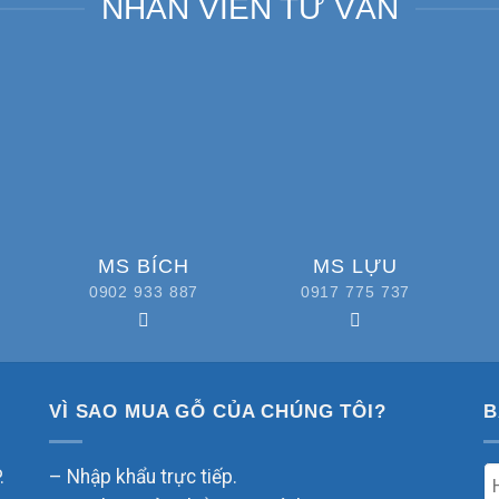
NHÂN VIÊN TƯ VẤN
MS BÍCH
MS LỰU
0902 933 887
0917 775 737
VÌ SAO MUA GỖ CỦA CHÚNG TÔI?
B
.
– Nhập khẩu trực tiếp.