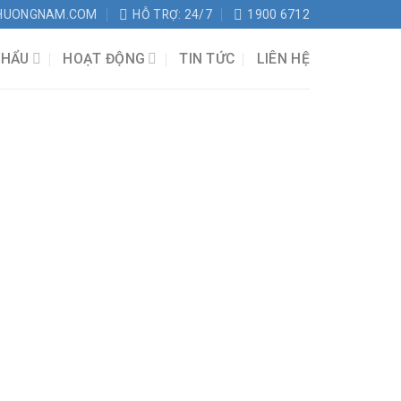
HUONGNAM.COM
HỖ TRỢ: 24/7
1900 6712
KHẨU
HOẠT ĐỘNG
TIN TỨC
LIÊN HỆ