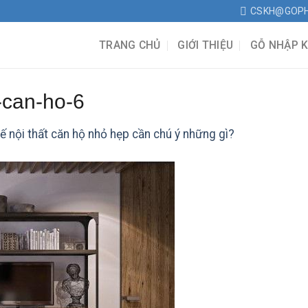
CSKH@GOP
TRANG CHỦ
GIỚI THIỆU
GỖ NHẬP 
-can-ho-6
kế nội thất căn hộ nhỏ hẹp cần chú ý những gì?