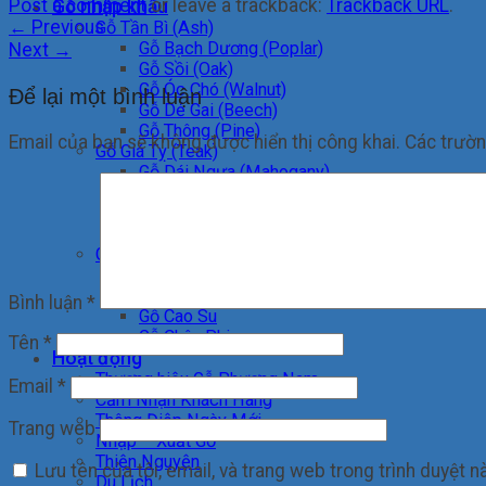
Post a comment
or leave a trackback:
Trackback URL
.
Gỗ nhập khẩu
←
Previous
Gỗ Tần Bì (Ash)
Gỗ Bạch Dương (Poplar)
Next
→
Gỗ Sồi (Oak)
Gỗ Óc Chó (Walnut)
Để lại một bình luận
Gỗ Dẻ Gai (Beech)
Gỗ Thông (Pine)
Email của bạn sẽ không được hiển thị công khai.
Các trườ
Gỗ Giá Tỵ (Teak)
Gỗ Dái Ngựa (Mahogany)
Gỗ Thích (Maple)
Gỗ Tràm
Gỗ Anh Đào (Cherry)
Gỗ Xoan Đào
Gỗ Trăn (Alder)
Gỗ Căm xe
Bình luận
*
Gỗ Cao Su
Gỗ Châu Phi
Tên
*
Hoạt động
Thương hiệu Gỗ Phương Nam
Email
*
Cảm Nhận Khách Hàng
Thông Điệp Ngày Mới
Trang web
Nhập – Xuất Gỗ
Thiện Nguyện
Lưu tên của tôi, email, và trang web trong trình duyệt nà
Du Lịch