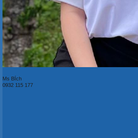
Ms BÍch
0932 115 177