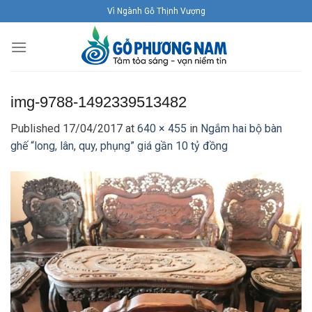
Skip
Vì Ngành Gỗ Thịnh Vượng
to
content
img-9788-1492339513482
Published
17/04/2017
at
640 × 455
in
Ngắm hai bộ bàn
ghế “long, lân, quy, phụng” giá gần 10 tỷ đồng