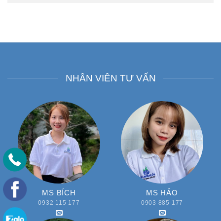
NHÂN VIÊN TƯ VẤN
MS BÍCH
MS HẢO
0932 115 177
0903 885 177