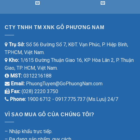
CTY TNHH TM XNK GỖ PHƯƠNG NAM
Trụ Sở:
Số 56 Đường Số 7, KĐT. Vạn Phúc, P. Hiệp Bình,
TP.HCM, Việt Nam.
Kho:
1/615 Đường Thuận Giao 16, KP Hòa Lân 2, P. Thuận
Giao, TP. HCM, Việt Nam.
MST:
0312216188
Email:
PhuongTuyen@GoPhuongNam.com
Fax:
(028) 2220 3750
Phone:
1900 6712 - 0917.775.737 (Ms.Lựu) 24/7
VÌ SAO MUA GỖ CỦA CHÚNG TÔI?
– Nhập khẩu trực tiếp.
– Đa dạng sản phẩm, quy cách.