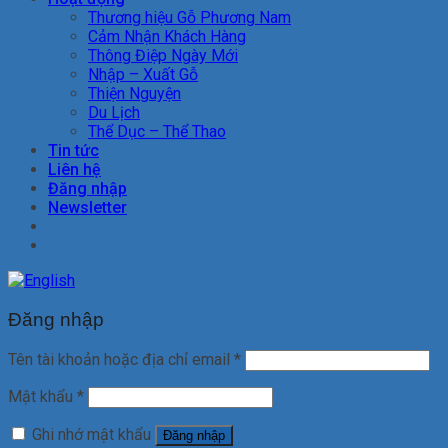
Thương hiệu Gỗ Phương Nam
Cảm Nhận Khách Hàng
Thông Điệp Ngày Mới
Nhập – Xuất Gỗ
Thiện Nguyện
Du Lịch
Thể Dục – Thể Thao
Tin tức
Liên hệ
Đăng nhập
Newsletter
Đăng nhập
Tên tài khoản hoặc địa chỉ email
*
Mật khẩu
*
Ghi nhớ mật khẩu
Đăng nhập