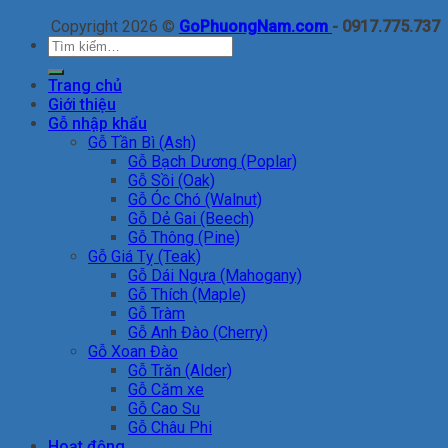
Copyright 2026 ©
GoPhuongNam.com
- 0917.775.737
Tìm
kiếm:
Trang chủ
Giới thiệu
Gỗ nhập khẩu
Gỗ Tần Bì (Ash)
Gỗ Bạch Dương (Poplar)
Gỗ Sồi (Oak)
Gỗ Óc Chó (Walnut)
Gỗ Dẻ Gai (Beech)
Gỗ Thông (Pine)
Gỗ Giá Tỵ (Teak)
Gỗ Dái Ngựa (Mahogany)
Gỗ Thích (Maple)
Gỗ Tràm
Gỗ Anh Đào (Cherry)
Gỗ Xoan Đào
Gỗ Trăn (Alder)
Gỗ Căm xe
Gỗ Cao Su
Gỗ Châu Phi
Hoạt động