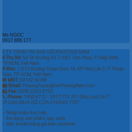
Ms NGỌC
0917 886 177
CTY TNHH TM XNK GỖ PHƯƠNG NAM
Trụ Sở:
Số 56 Đường Số 7, KĐT. Vạn Phúc, P. Hiệp Bình,
TP.HCM, Việt Nam.
Kho:
1/615 Đường Thuận Giao 16, KP Hòa Lân 2, P. Thuận
Giao, TP. HCM, Việt Nam.
MST:
0312216188
Email:
PhuongTuyen@GoPhuongNam.com
Fax:
(028) 2220 3750
Phone:
1900 6712 - 0917.775.737 (Ms.Lựu) 24/7
VÌ SAO MUA GỖ CỦA CHÚNG TÔI?
– Nhập khẩu trực tiếp.
– Đa dạng sản phẩm, quy cách.
– Bán lẻ kiện bằng giá bán container.