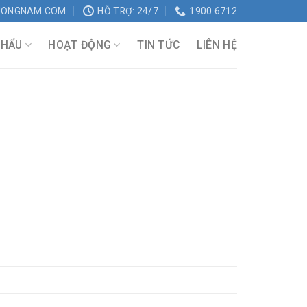
UONGNAM.COM
HỖ TRỢ: 24/7
1900 6712
KHẨU
HOẠT ĐỘNG
TIN TỨC
LIÊN HỆ