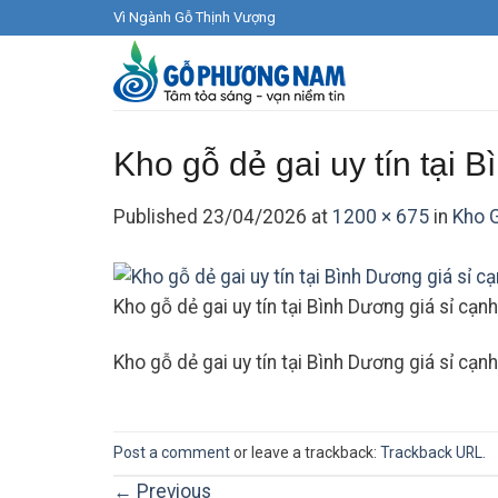
Skip
Vì Ngành Gỗ Thịnh Vượng
to
content
Kho gỗ dẻ gai uy tín tại 
Published
23/04/2026
at
1200 × 675
in
Kho 
Kho gỗ dẻ gai uy tín tại Bình Dương giá sỉ cạnh
Kho gỗ dẻ gai uy tín tại Bình Dương giá sỉ cạnh
Post a comment
or leave a trackback:
Trackback URL
.
←
Previous