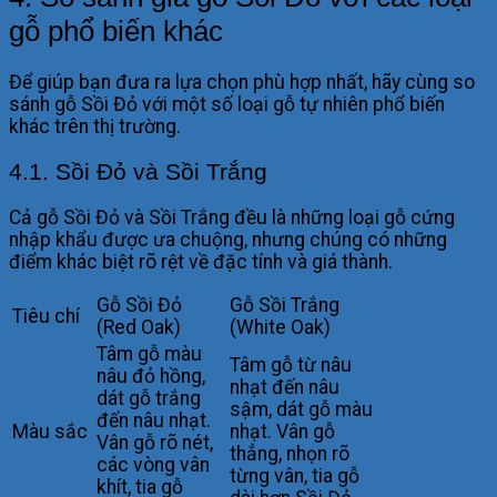
gỗ phổ biến khác
Để giúp bạn đưa ra lựa chọn phù hợp nhất, hãy cùng so
sánh gỗ Sồi Đỏ với một số loại gỗ tự nhiên phổ biến
khác trên thị trường.
4.1. Sồi Đỏ và Sồi Trắng
Cả gỗ Sồi Đỏ và Sồi Trắng đều là những loại gỗ cứng
nhập khẩu được ưa chuộng, nhưng chúng có những
điểm khác biệt rõ rệt về đặc tính và giá thành.
Gỗ Sồi Đỏ
Gỗ Sồi Trắng
Tiêu chí
(Red Oak)
(White Oak)
Tâm gỗ màu
Tâm gỗ từ nâu
nâu đỏ hồng,
nhạt đến nâu
dát gỗ trắng
sậm, dát gỗ màu
đến nâu nhạt.
Màu sắc
nhạt. Vân gỗ
Vân gỗ rõ nét,
thẳng, nhọn rõ
các vòng vân
từng vân, tia gỗ
khít, tia gỗ