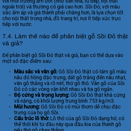
với môi trường ẩm ướt (như sàn nhà, tủ bếp, nội thất
ngoài trời) và thường có giá cao hơn. Sồi Đỏ, với màu
sắc ấm áp và giá thành phải chăng hơn, là lựa chọn tốt
cho nội thất trong nhà, đồ trang trí, nơi ít tiếp xúc trực
tiếp với nước.
7.4. Làm thế nào để phân biệt gỗ Sồi Đỏ thật
và giả?
Để phân biệt gỗ Sồi Đỏ thật và giả, bạn có thể dựa vào
một số đặc điểm sau:
Màu sắc và vân gỗ:
Gỗ Sồi Đỏ thật có tâm gỗ màu
nâu đỏ hồng đặc trưng, dát gỗ trắng đến nâu nhạt,
vân gỗ thẳng và rõ nét, thớ gỗ thô. Vân gỗ của Sồi
Đỏ có các vòng vân khít nhau và tia gỗ ngắn.
Độ cứng và trọng lượng:
Gỗ Sồi Đỏ thật khá cứng
và nặng, có khối lượng trung bình 753 kg/m3.
Mùi hương:
Gỗ Sồi Đỏ có mùi thơm dễ chịu đặc
trưng của họ gỗ Sồi.
Cấu trúc lỗ thở:
Lỗ thở của gỗ Sồi Đỏ dạng hở, có
thể thổi khí từ đầu này qua đầu kia của thanh gỗ
nếu thớ gỗ chạy thẳng.