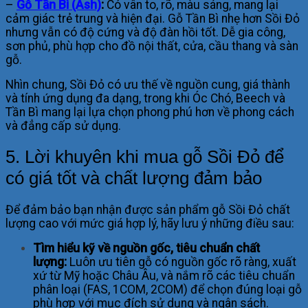
–
Gỗ Tần Bì (Ash)
:
Có vân to, rõ, màu sáng, mang lại
cảm giác trẻ trung và hiện đại. Gỗ Tần Bì nhẹ hơn Sồi Đỏ
nhưng vẫn có độ cứng và độ đàn hồi tốt. Dễ gia công,
sơn phủ, phù hợp cho đồ nội thất, cửa, cầu thang và sàn
gỗ.
Nhìn chung, Sồi Đỏ có ưu thế về nguồn cung, giá thành
và tính ứng dụng đa dạng, trong khi Óc Chó, Beech và
Tần Bì mang lại lựa chọn phong phú hơn về phong cách
và đẳng cấp sử dụng.
5. Lời khuyên khi mua gỗ Sồi Đỏ để
có giá tốt và chất lượng đảm bảo
Để đảm bảo bạn nhận được sản phẩm gỗ Sồi Đỏ chất
lượng cao với mức giá hợp lý, hãy lưu ý những điều sau:
Tìm hiểu kỹ về nguồn gốc, tiêu chuẩn chất
lượng:
Luôn ưu tiên gỗ có nguồn gốc rõ ràng, xuất
xứ từ Mỹ hoặc Châu Âu, và nắm rõ các tiêu chuẩn
phân loại (FAS, 1COM, 2COM) để chọn đúng loại gỗ
phù hợp với mục đích sử dụng và ngân sách.