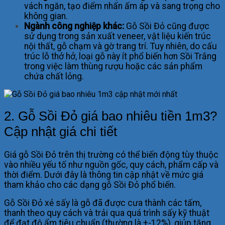
vách ngăn, tạo điểm nhấn ấm áp và sang trọng cho
không gian.
Ngành công nghiệp khác:
Gỗ Sồi Đỏ cũng được
sử dụng trong sản xuất veneer, vật liệu kiến trúc
nội thất, gỗ chạm và gờ trang trí. Tuy nhiên, do cấu
trúc lỗ thở hở, loại gỗ này ít phổ biến hơn Sồi Trắng
trong việc làm thùng rượu hoặc các sản phẩm
chứa chất lỏng.
2. Gỗ Sồi Đỏ giá bao nhiêu tiền 1m3?
Cập nhật giá chi tiết
Giá gỗ Sồi Đỏ trên thị trường có thể biến động tùy thuộc
vào nhiều yếu tố như nguồn gốc, quy cách, phẩm cấp và
thời điểm. Dưới đây là thông tin cập nhật về mức giá
tham khảo cho các dạng gỗ Sồi Đỏ phổ biến.
Gỗ Sồi Đỏ xẻ sấy là gỗ đã được cưa thành các tấm,
thanh theo quy cách và trải qua quá trình sấy kỹ thuật
để đạt độ ẩm tiêu chuẩn (thường là +-12%), giúp tăng