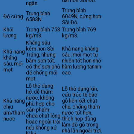
dài hơn Sồi Đỏ.
ngắn.
Trung bình
Trung bình
Độ cứng
6049N, cứng hơn
6583N.
Sồi Đỏ.
Khối
Trung bình 753
Trung bình 769
lượng
kg/m3.
kg/m3.
Kháng sâu
kém hơn Sồi
Khả năng kháng
Khả năng
Trắng, nhưng
sâu, mối mọt tự
kháng
bám sơn tốt,
nhiên tốt hơn nhờ
sâu, mối
có thể sơn phủ
hàm lượng tannin
mọt
để chống mối
cao.
mọt.
Lỗ thở dạng
Lỗ thở dạng kín,
hở, dễ thấm
cấu trúc tế bào
nước, không
Khả năng
gỗ liên kết chặt
phù hợp cho
chịu
chẽ, chống thấm
sản phẩm
ẩm/thấm
nước tốt hơn,
chứa chất lỏng
nước
thích hợp dùng
hoặc ngoài trời
làm đồ gỗ trong
nếu không xử
nhà lẫn ngoài trời.
lý kỹ.