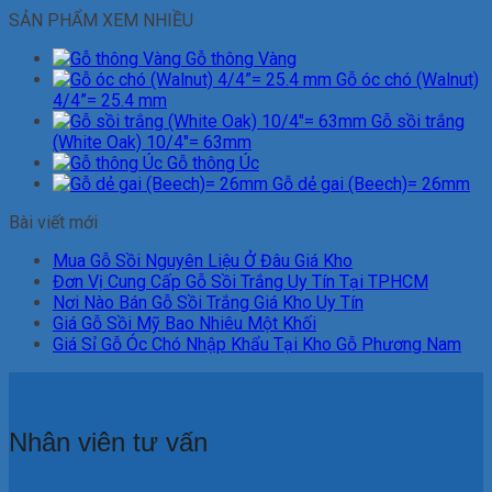
SẢN PHẨM XEM NHIỀU
Gỗ thông Vàng
Gỗ óc chó (Walnut)
4/4”= 25.4 mm
Gỗ sồi trắng
(White Oak) 10/4"= 63mm
Gỗ thông Úc
Gỗ dẻ gai (Beech)= 26mm
Bài viết mới
Mua Gỗ Sồi Nguyên Liệu Ở Đâu Giá Kho
Đơn Vị Cung Cấp Gỗ Sồi Trắng Uy Tín Tại TPHCM
Nơi Nào Bán Gỗ Sồi Trắng Giá Kho Uy Tín
Giá Gỗ Sồi Mỹ Bao Nhiêu Một Khối
Giá Sỉ Gỗ Óc Chó Nhập Khẩu Tại Kho Gỗ Phương Nam
Nhân viên tư vấn