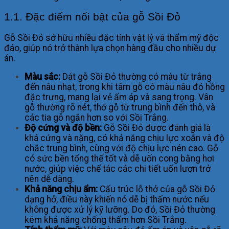
1.1. Đặc điểm nổi bật của gỗ Sồi Đỏ
Gỗ Sồi Đỏ sở hữu nhiều đặc tính vật lý và thẩm mỹ độc
đáo, giúp nó trở thành lựa chọn hàng đầu cho nhiều dự
án.
Màu sắc:
Dát gỗ Sồi Đỏ thường có màu từ trắng
đến nâu nhạt, trong khi tâm gỗ có màu nâu đỏ hồng
đặc trưng, mang lại vẻ ấm áp và sang trọng. Vân
gỗ thường rõ nét, thớ gỗ từ trung bình đến thô, và
các tia gỗ ngắn hơn so với Sồi Trắng.
Độ cứng và độ bền:
Gỗ Sồi Đỏ được đánh giá là
khá cứng và nặng, có khả năng chịu lực xoắn và độ
chắc trung bình, cùng với độ chịu lực nén cao. Gỗ
có sức bền tổng thể tốt và dễ uốn cong bằng hơi
nước, giúp việc chế tác các chi tiết uốn lượn trở
nên dễ dàng.
Khả năng chịu ẩm:
Cấu trúc lỗ thở của gỗ Sồi Đỏ
dạng hở, điều này khiến nó dễ bị thấm nước nếu
không được xử lý kỹ lưỡng. Do đó, Sồi Đỏ thường
kém khả năng chống thấm hơn Sồi Trắng.