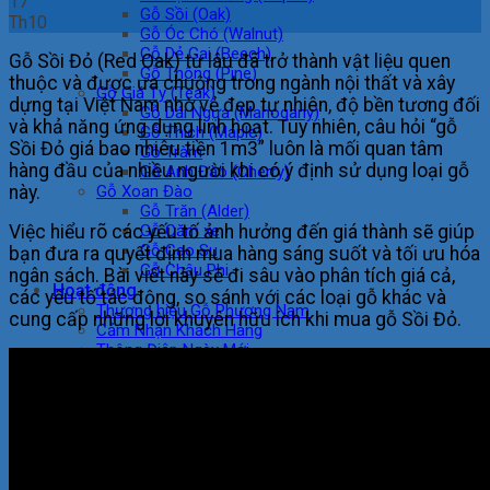
17
Gỗ Sồi (Oak)
Th10
Gỗ Óc Chó (Walnut)
Gỗ Dẻ Gai (Beech)
Gỗ Sồi Đỏ (Red Oak) từ lâu đã trở thành vật liệu quen
Gỗ Thông (Pine)
thuộc và được ưa chuộng trong ngành nội thất và xây
Gỗ Giá Tỵ (Teak)
dựng tại Việt Nam nhờ vẻ đẹp tự nhiên, độ bền tương đối
Gỗ Dái Ngựa (Mahogany)
và khả năng ứng dụng linh hoạt. Tuy nhiên, câu hỏi “gỗ
Gỗ Thích (Maple)
Sồi Đỏ giá bao nhiêu tiền 1m3” luôn là mối quan tâm
Gỗ Tràm
hàng đầu của nhiều người khi có ý định sử dụng loại gỗ
Gỗ Anh Đào (Cherry)
này.
Gỗ Xoan Đào
Gỗ Trăn (Alder)
Việc hiểu rõ các yếu tố ảnh hưởng đến giá thành sẽ giúp
Gỗ Căm xe
Gỗ Cao Su
bạn đưa ra quyết định mua hàng sáng suốt và tối ưu hóa
Gỗ Châu Phi
ngân sách. Bài viết này sẽ đi sâu vào phân tích giá cả,
Hoạt động
các yếu tố tác động, so sánh với các loại gỗ khác và
Thương hiệu Gỗ Phương Nam
cung cấp những lời khuyên hữu ích khi mua gỗ Sồi Đỏ.
Cảm Nhận Khách Hàng
Thông Điệp Ngày Mới
Nhập – Xuất Gỗ
Thiện Nguyện
Du Lịch
Thể Dục – Thể Thao
Tin tức
Liên hệ