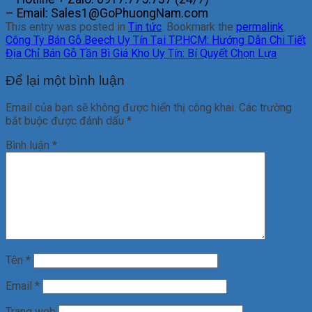
– Email: Sales1@GoPhuongNam.com
This entry was posted in
Tin tức
. Bookmark the
permalink
.
Công Ty Bán Gỗ Beech Uy Tín Tại TP.HCM: Hướng Dẫn Chi Tiết
Địa Chỉ Bán Gỗ Tần Bì Giá Kho Uy Tín: Bí Quyết Chọn Lựa
Để lại một bình luận
Email của bạn sẽ không được hiển thị công khai.
Các trường
bắt buộc được đánh dấu
*
Bình luận
*
Tên
*
Email
*
Trang web