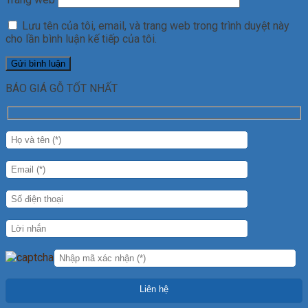
Lưu tên của tôi, email, và trang web trong trình duyệt này
cho lần bình luận kế tiếp của tôi.
BÁO GIÁ GỖ TỐT NHẤT