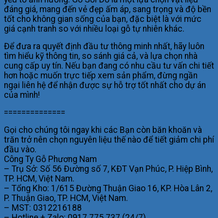
đáng giá, mang đến vẻ đẹp ấm áp, sang trọng và độ bền
tốt cho không gian sống của bạn, đặc biệt là với mức
giá cạnh tranh so với nhiều loại gỗ tự nhiên khác.
Để đưa ra quyết định đầu tư thông minh nhất, hãy luôn
tìm hiểu kỹ thông tin, so sánh giá cả, và lựa chọn nhà
cung cấp uy tín. Nếu bạn đang có nhu cầu tư vấn chi tiết
hơn hoặc muốn trực tiếp xem sản phẩm, đừng ngần
ngại liên hệ để nhận được sự hỗ trợ tốt nhất cho dự án
của mình!
==============
Gọi cho chúng tôi ngay khi các Bạn còn băn khoăn và
trăn trở nên chọn nguyên liệu thế nào để tiết giảm chi phí
đầu vào.
Công Ty Gỗ Phương Nam
– Trụ Sở: Số 56 Đường số 7, KĐT Vạn Phúc, P. Hiệp Bình,
TP. HCM, Việt Nam.
– Tổng Kho: 1/615 Đường Thuận Giao 16, KP. Hòa Lân 2,
P. Thuận Giao, TP. HCM, Việt Nam.
– MST: 0312216188
– Hotline + Zalo: 0917.775.737 (24/7)