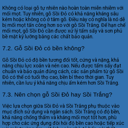
Không có loại gỗ tự nhiên nào hoàn toàn miễn nhiễm với
mối mọt. Tuy nhiên, gỗ Sồi Đỏ có khả năng kháng sâu
kém hoặc không có ở tâm gỗ. Điều này có nghĩa là nó dễ
bị mối mọt tấn công hơn so với gỗ Sồi Trắng. Để hạn chế
mối mọt, gỗ Sồi Đỏ cần được xử lý tẩm sấy và sơn phủ
bề mặt kỹ lưỡng bằng các chất bảo quản.
7.2. Gỗ Sồi Đỏ có bền không?
Gỗ Sồi Đỏ có độ bền tương đối tốt, cứng và nặng, khả
năng chịu lực xoắn và nén cao. Nếu được tẩm sấy đạt
chuẩn và bảo quản đúng cách, các sản phẩm từ gỗ Sồi
Đỏ có thể có tuổi thọ cao, bền bỉ theo thời gian. Tuy
nhiên, cần lưu ý khả năng chịu ẩm kém hơn Sồi Trắng.
7.3. Nên chọn gỗ Sồi Đỏ hay Sồi Trắng?
Việc lựa chọn giữa Sồi Đỏ và Sồi Trắng phụ thuộc vào
mục đích sử dụng và ngân sách. Sồi Trắng có độ bền,
khả năng chống thấm và kháng mối mọt tốt hơn, phù
hợp cho các ứng dụng đòi hỏi độ bền cao hoặc tiếp xúc