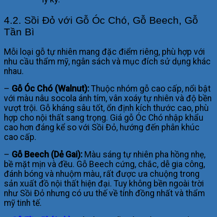
4.2. Sồi Đỏ với Gỗ Óc Chó, Gỗ Beech, Gỗ
Tần Bì
Mỗi loại gỗ tự nhiên mang đặc điểm riêng, phù hợp với
nhu cầu thẩm mỹ, ngân sách và mục đích sử dụng khác
nhau.
–
Gỗ Óc Chó (Walnut):
Thuộc nhóm gỗ cao cấp, nổi bật
với màu nâu socola ánh tím, vân xoáy tự nhiên và độ bền
vượt trội. Gỗ kháng sâu tốt, ổn định kích thước cao, phù
hợp cho nội thất sang trọng. Giá gỗ Óc Chó nhập khẩu
cao hơn đáng kể so với Sồi Đỏ, hướng đến phân khúc
cao cấp.
–
Gỗ Beech (Dẻ Gai):
Màu sáng tự nhiên pha hồng nhẹ,
bề mặt mịn và đều. Gỗ Beech cứng, chắc, dễ gia công,
đánh bóng và nhuộm màu, rất được ưa chuộng trong
sản xuất đồ nội thất hiện đại. Tuy không bền ngoài trời
như Sồi Đỏ nhưng có ưu thế về tính đồng nhất và thẩm
mỹ tinh tế.