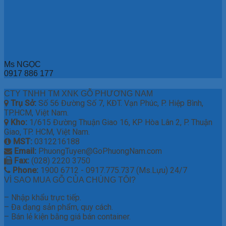
Ms NGỌC
0917 886 177
CTY TNHH TM XNK GỖ PHƯƠNG NAM
Trụ Sở:
Số 56 Đường Số 7, KĐT. Vạn Phúc, P. Hiệp Bình,
TP.HCM, Việt Nam.
Kho:
1/615 Đường Thuận Giao 16, KP Hòa Lân 2, P. Thuận
Giao, TP. HCM, Việt Nam.
MST:
0312216188
Email:
PhuongTuyen@GoPhuongNam.com
Fax:
(028) 2220 3750
Phone:
1900 6712 - 0917.775.737 (Ms.Lựu) 24/7
VÌ SAO MUA GỖ CỦA CHÚNG TÔI?
– Nhập khẩu trực tiếp.
– Đa dạng sản phẩm, quy cách.
– Bán lẻ kiện bằng giá bán container.