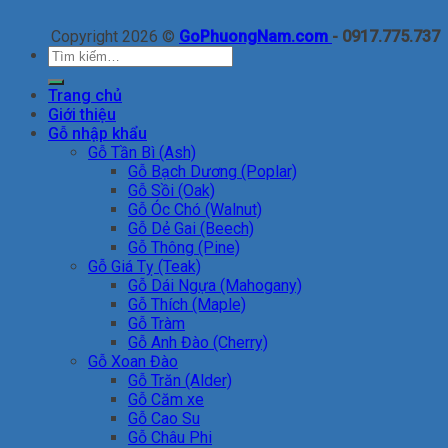
Copyright 2026 ©
GoPhuongNam.com
- 0917.775.737
Tìm
kiếm:
Trang chủ
Giới thiệu
Gỗ nhập khẩu
Gỗ Tần Bì (Ash)
Gỗ Bạch Dương (Poplar)
Gỗ Sồi (Oak)
Gỗ Óc Chó (Walnut)
Gỗ Dẻ Gai (Beech)
Gỗ Thông (Pine)
Gỗ Giá Tỵ (Teak)
Gỗ Dái Ngựa (Mahogany)
Gỗ Thích (Maple)
Gỗ Tràm
Gỗ Anh Đào (Cherry)
Gỗ Xoan Đào
Gỗ Trăn (Alder)
Gỗ Căm xe
Gỗ Cao Su
Gỗ Châu Phi