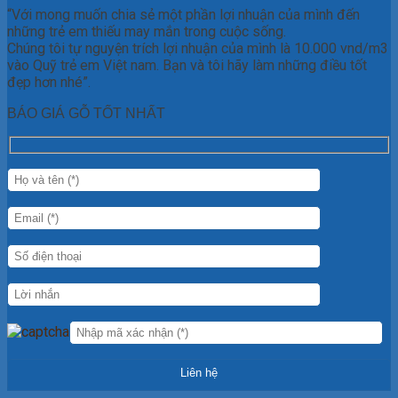
“Với mong muốn chia sẻ một phần lợi nhuận của mình đến
những trẻ em thiếu may mắn trong cuộc sống.
Chúng tôi tự nguyện trích lợi nhuận của mình là 10.000 vnd/m3
vào Quỹ trẻ em Việt nam. Bạn và tôi hãy làm những điều tốt
đẹp hơn nhé”.
BÁO GIÁ GỖ TỐT NHẤT