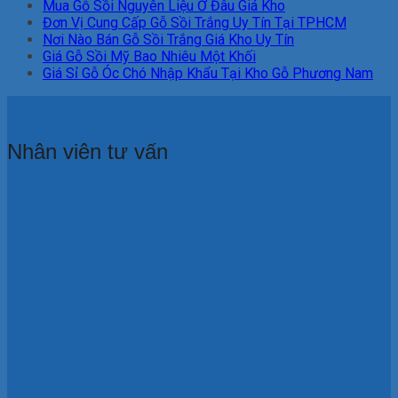
Mua Gỗ Sồi Nguyên Liệu Ở Đâu Giá Kho
Đơn Vị Cung Cấp Gỗ Sồi Trắng Uy Tín Tại TPHCM
Nơi Nào Bán Gỗ Sồi Trắng Giá Kho Uy Tín
Giá Gỗ Sồi Mỹ Bao Nhiêu Một Khối
Giá Sỉ Gỗ Óc Chó Nhập Khẩu Tại Kho Gỗ Phương Nam
Nhân viên tư vấn