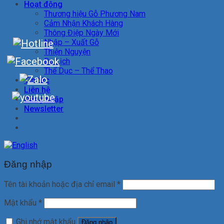
Hoạt động
Thương hiệu Gỗ Phương Nam
Cảm Nhận Khách Hàng
Thông Điệp Ngày Mới
Nhập – Xuất Gỗ
Thiện Nguyện
Du Lịch
Thể Dục – Thể Thao
Tin tức
Liên hệ
Đăng nhập
Newsletter
Đăng nhập
Tên tài khoản hoặc địa chỉ email
*
Mật khẩu
*
Ghi nhớ mật khẩu
Đăng nhập