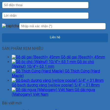
SẢN PHẨM XEM NHIỀU
Gỗ dẻ gai (Beech)= 45mm
Gỗ óc chó
(Walnut) 10/4"= 63.1 mm
Gỗ Thích Cứng (Hard
Maple)
Gỗ bạch dương vàng (yellow poplar) 5/4" = 31.8mm
Gỗ dái ngựa
(Mahogany) Việt Nam
Bài viết mới