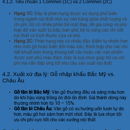
4.1.2. Tiêu chuẩn 1 Common (1C) và 2 Common (2C)
Hạng 1C:
Đây là phân hạng được sử dụng phổ biến
trong ngành nội thất nhờ sự cân bằng giữa chất lượng và
chi phí. Gỗ có nhiều phần bề mặt đẹp, dễ gia công và phù
hợp để sản xuất tủ bếp, bàn ghế, kệ tủ cùng các chi tiết
nội thất có kích thước vừa và nhỏ.
Hạng 2C:
Phân hạng này có nhiều đặc điểm tự nhiên hơn
như mắt gỗ hoặc biến đổi màu sắc, thích hợp cho các chi
tiết khuất bên trong, khung kết cấu hoặc các sản phẩm
được sơn phủ màu đậm. Đây là lựa chọn giúp tối ưu chi
phí mà vẫn đáp ứng tốt nhu cầu sản xuất nội thất.
4.2. Xuất xứ địa lý: Gỗ nhập khẩu Bắc Mỹ vs.
Châu Âu
Gỗ tần bì Bắc Mỹ:
Vân gỗ thường đều và sáng màu hơn
do khí hậu vùng trồng ôn đới ổn định. Giá thành dòng này
thường nhỉnh hơn từ 10 – 15%.
Gỗ tần bì Châu Âu:
Vân gỗ có xu hướng uốn lượn tự do
hơn, màu gỗ hơi sậm hơn một chút. Đây là lựa chọn tối
ưu chi phí cực tốt cho các xưởng nội thất.