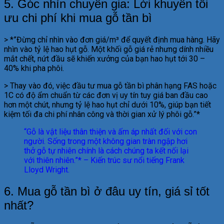
5. Góc nhìn chuyên gia: Lời khuyên tối
ưu chi phí khi mua gỗ tần bì
> *”Đừng chỉ nhìn vào đơn giá/m³ để quyết định mua hàng. Hãy
nhìn vào tỷ lệ hao hụt gỗ. Một khối gỗ giá rẻ nhưng dính nhiều
mắt chết, nứt đầu sẽ khiến xưởng của bạn hao hụt tới 30 –
40% khi pha phôi.
> Thay vào đó, việc đầu tư mua gỗ tần bì phân hạng FAS hoặc
1C có độ ẩm chuẩn từ các đơn vị uy tín tuy giá ban đầu cao
hơn một chút, nhưng tỷ lệ hao hụt chỉ dưới 10%, giúp bạn tiết
kiệm tối đa chi phí nhân công và thời gian xử lý phôi gỗ.”*
“Gỗ là vật liệu thân thiện và ấm áp nhất đối với con
người. Sống trong một không gian tràn ngập hơi
thở gỗ tự nhiên chính là cách chúng ta kết nối lại
với thiên nhiên.”* – Kiến trúc sư nổi tiếng Frank
Lloyd Wright.
6. Mua gỗ tần bì ở đâu uy tín, giá sỉ tốt
nhất?