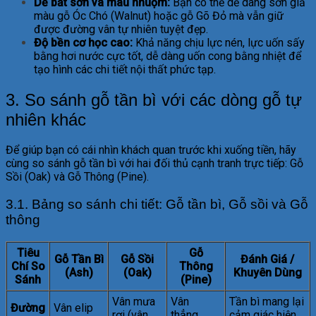
Dễ bắt sơn và màu nhuộm:
Bạn có thể dễ dàng sơn giả
màu gỗ Óc Chó (Walnut) hoặc gỗ Gõ Đỏ mà vẫn giữ
được đường vân tự nhiên tuyệt đẹp.
Độ bền cơ học cao:
Khả năng chịu lực nén, lực uốn sấy
bằng hơi nước cực tốt, dễ dàng uốn cong bằng nhiệt để
tạo hình các chi tiết nội thất phức tạp.
3. So sánh gỗ tần bì với các dòng gỗ tự
nhiên khác
Để giúp bạn có cái nhìn khách quan trước khi xuống tiền, hãy
cùng so sánh gỗ tần bì với hai đối thủ cạnh tranh trực tiếp: Gỗ
Sồi (Oak) và Gỗ Thông (Pine).
3.1. Bảng so sánh chi tiết: Gỗ tần bì, Gỗ sồi và Gỗ
thông
Tiêu
Gỗ
Gỗ Tần Bì
Gỗ Sồi
Đánh Giá /
Chí So
Thông
(Ash)
(Oak)
Khuyên Dùng
Sánh
(Pine)
Vân mưa
Vân
Tần bì mang lại
Đường
Vân elip
rơi (vân
thẳng,
cảm giác hiện