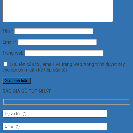
Tên
*
Email
*
Trang web
Lưu tên của tôi, email, và trang web trong trình duyệt này
cho lần bình luận kế tiếp của tôi.
BÁO GIÁ GỖ TỐT NHẤT