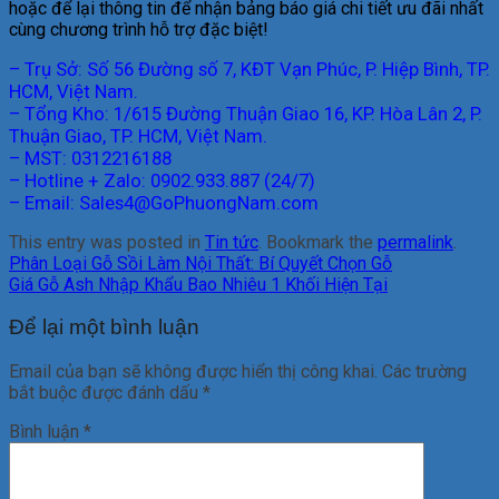
hoặc để lại thông tin để nhận bảng báo giá chi tiết ưu đãi nhất
cùng chương trình hỗ trợ đặc biệt!
– Trụ Sở: Số 56 Đường số 7, KĐT Vạn Phúc, P. Hiệp Bình, TP.
HCM, Việt Nam.
– Tổng Kho: 1/615 Đường Thuận Giao 16, KP. Hòa Lân 2, P.
Thuận Giao, TP. HCM, Việt Nam.
– MST: 0312216188
– Hotline + Zalo: 0902.933.887 (24/7)
– Email: Sales4@GoPhuongNam.com
This entry was posted in
Tin tức
. Bookmark the
permalink
.
Phân Loại Gỗ Sồi Làm Nội Thất: Bí Quyết Chọn Gỗ
Giá Gỗ Ash Nhập Khẩu Bao Nhiêu 1 Khối Hiện Tại
Để lại một bình luận
Email của bạn sẽ không được hiển thị công khai.
Các trường
bắt buộc được đánh dấu
*
Bình luận
*