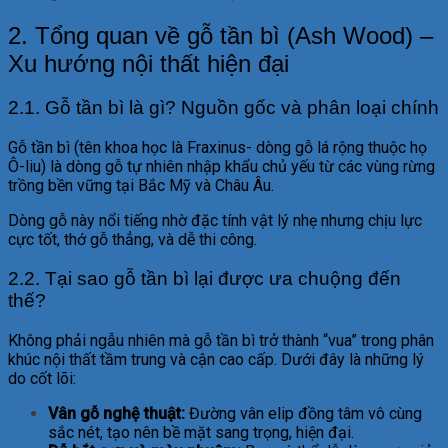
2. Tổng quan về gỗ tần bì (Ash Wood) –
Xu hướng nội thất hiện đại
2.1. Gỗ tần bì là gì? Nguồn gốc và phân loại chính
Gỗ tần bì (tên khoa học là Fraxinus- dòng gỗ lá rộng thuộc họ
Ô-liu) là dòng gỗ tự nhiên nhập khẩu chủ yếu từ các vùng rừng
trồng bền vững tại Bắc Mỹ và Châu Âu.
Dòng gỗ này nổi tiếng nhờ đặc tính vật lý nhẹ nhưng chịu lực
cực tốt, thớ gỗ thẳng, và dễ thi công.
2.2. Tại sao gỗ tần bì lại được ưa chuộng đến
thế?
Không phải ngẫu nhiên mà gỗ tần bì trở thành “vua” trong phân
khúc nội thất tầm trung và cận cao cấp. Dưới đây là những lý
do cốt lõi:
Vân gỗ nghệ thuật:
Đường vân elip đồng tâm vô cùng
sắc nét, tạo nên bề mặt sang trọng, hiện đại.