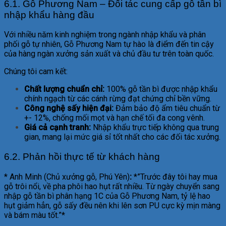
6.1. Gỗ Phương Nam – Đối tác cung cấp gỗ tần bì
nhập khẩu hàng đầu
Với nhiều năm kinh nghiệm trong ngành nhập khẩu và phân
phối gỗ tự nhiên, Gỗ Phương Nam tự hào là điểm đến tin cậy
của hàng ngàn xưởng sản xuất và chủ đầu tư trên toàn quốc.
Chúng tôi cam kết:
Chất lượng chuẩn chỉ:
100% gỗ tần bì được nhập khẩu
chính ngạch từ các cánh rừng đạt chứng chỉ bền vững.
Công nghệ sấy hiện đại:
Đảm bảo độ ẩm tiêu chuẩn từ
+- 12%, chống mối mọt và hạn chế tối đa cong vênh.
Giá cả cạnh tranh:
Nhập khẩu trực tiếp không qua trung
gian, mang lại mức giá sỉ tốt nhất cho các đối tác xưởng.
6.2. Phản hồi thực tế từ khách hàng
* Anh Minh (Chủ xưởng gỗ, Phú Yên)
:
*”Trước đây tôi hay mua
gỗ trôi nổi, về pha phôi hao hụt rất nhiều. Từ ngày chuyển sang
nhập gỗ tần bì phân hạng 1C của Gỗ Phương Nam, tỷ lệ hao
hụt giảm hẳn, gỗ sấy đều nên khi lên sơn PU cực kỳ mịn màng
và bám màu tốt.”*