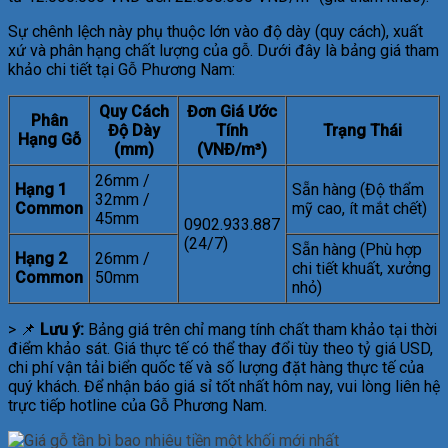
Sự chênh lệch này phụ thuộc lớn vào độ dày (quy cách), xuất
xứ và phân hạng chất lượng của gỗ. Dưới đây là bảng giá tham
khảo chi tiết tại Gỗ Phương Nam:
Quy Cách
Đơn Giá Ước
Phân
Độ Dày
Tính
Trạng Thái
Hạng Gỗ
(mm)
(VNĐ/m³)
26mm /
Hạng 1
Sẵn hàng (Độ thẩm
32mm /
Common
mỹ cao, ít mắt chết)
45mm
0902.933.887
(24/7)
Sẵn hàng (Phù hợp
Hạng 2
26mm /
chi tiết khuất, xưởng
Common
50mm
nhỏ)
> 📌
Lưu ý:
Bảng giá trên chỉ mang tính chất tham khảo tại thời
điểm khảo sát. Giá thực tế có thể thay đổi tùy theo tỷ giá USD,
chi phí vận tải biển quốc tế và số lượng đặt hàng thực tế của
quý khách. Để nhận báo giá sỉ tốt nhất hôm nay, vui lòng liên hệ
trực tiếp hotline của Gỗ Phương Nam.