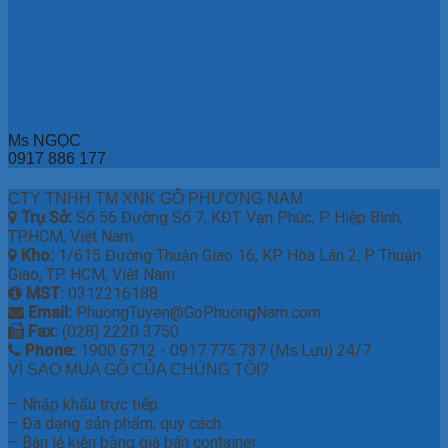
Ms NGỌC
0917 886 177
CTY TNHH TM XNK GỖ PHƯƠNG NAM
Trụ Sở:
Số 56 Đường Số 7, KĐT. Vạn Phúc, P. Hiệp Bình,
TP.HCM, Việt Nam.
Kho:
1/615 Đường Thuận Giao 16, KP Hòa Lân 2, P. Thuận
Giao, TP. HCM, Việt Nam.
MST:
0312216188
Email:
PhuongTuyen@GoPhuongNam.com
Fax:
(028) 2220 3750
Phone:
1900 6712 - 0917.775.737 (Ms.Lựu) 24/7
VÌ SAO MUA GỖ CỦA CHÚNG TÔI?
– Nhập khẩu trực tiếp.
– Đa dạng sản phẩm, quy cách.
– Bán lẻ kiện bằng giá bán container.