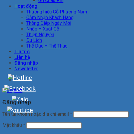
Gỗ Châu Phi
Hoạt động
Thương hiệu Gỗ Phương Nam
Cảm Nhận Khách Hàng
Thông Điệp Ngày Mới
Nhập – Xuất Gỗ
Thiện Nguyện
Du Lịch
Thể Dục – Thể Thao
Tin tức
Liên hệ
Đăng nhập
Newsletter
Đăng nhập
Tên tài khoản hoặc địa chỉ email
*
Mật khẩu
*