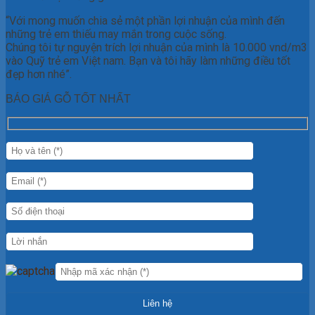
“Với mong muốn chia sẻ một phần lợi nhuận của mình đến
những trẻ em thiếu may mắn trong cuộc sống.
Chúng tôi tự nguyện trích lợi nhuận của mình là 10.000 vnd/m3
vào Quỹ trẻ em Việt nam. Bạn và tôi hãy làm những điều tốt
đẹp hơn nhé”.
BÁO GIÁ GỖ TỐT NHẤT