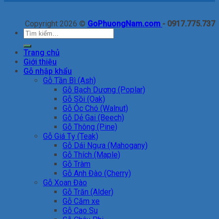
Copyright 2026 ©
GoPhuongNam.com
- 0917.775.737
Tìm
kiếm:
Trang chủ
Giới thiệu
Gỗ nhập khẩu
Gỗ Tần Bì (Ash)
Gỗ Bạch Dương (Poplar)
Gỗ Sồi (Oak)
Gỗ Óc Chó (Walnut)
Gỗ Dẻ Gai (Beech)
Gỗ Thông (Pine)
Gỗ Giá Tỵ (Teak)
Gỗ Dái Ngựa (Mahogany)
Gỗ Thích (Maple)
Gỗ Tràm
Gỗ Anh Đào (Cherry)
Gỗ Xoan Đào
Gỗ Trăn (Alder)
Gỗ Căm xe
Gỗ Cao Su