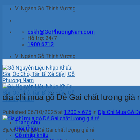
Skip
Vì Ngành Gỗ Thịnh Vượng
to
content
cskh@GoPhuongNam.com
Hỗ trợ: 24/7
1900 6712
Vì Ngành Gỗ Thịnh Vượng
địa chỉ mua gỗ Dẻ Gai chất lượng giá 
Published
06/10/2025
at
1200 × 675
in
Địa Chỉ Mua Gỗ D
Trang chủ
Giới thiệu
địa chỉ mua gỗ Dẻ Gai chất lượng giá rẻ
Gỗ nhập khẩu