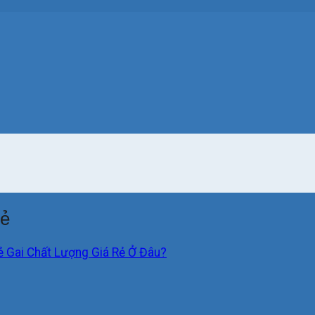
rẻ
ẻ Gai Chất Lượng Giá Rẻ Ở Đâu?