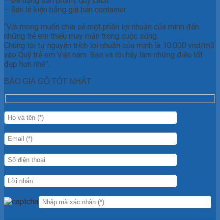
– Đa dạng sản phẩm, quy cách.
– Bán lẻ kiện bằng giá bán container.
“Với mong muốn chia sẻ một phần lợi nhuận của mình đến
những trẻ em thiếu may mắn trong cuộc sống.
Chúng tôi tự nguyện trích lợi nhuận của mình là 10.000 vnd/m3
vào Quỹ trẻ em Việt nam. Bạn và tôi hãy làm những điều tốt
đẹp hơn nhé”.
BÁO GIÁ GỖ TỐT NHẤT