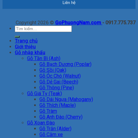
Copyright 2026 ©
GoPhuongNam.com
- 0917.775.737
Tìm
kiếm:
Trang chủ
Giới thiệu
Gỗ nhập khẩu
Gỗ Tần Bì (Ash)
Gỗ Bạch Dương (Poplar)
Gỗ Sồi (Oak)
Gỗ Óc Chó (Walnut)
Gỗ Dẻ Gai (Beech)
Gỗ Thông (Pine)
Gỗ Giá Tỵ (Teak)
Gỗ Dái Ngựa (Mahogany)
Gỗ Thích (Maple)
Gỗ Tràm
Gỗ Anh Đào (Cherry)
Gỗ Xoan Đào
Gỗ Trăn (Alder)
Gỗ Căm xe