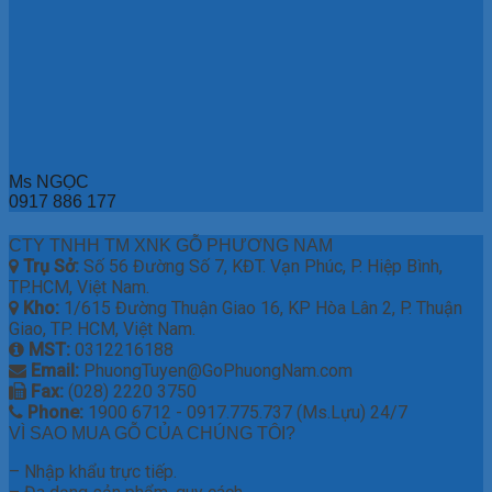
Ms NGỌC
0917 886 177
CTY TNHH TM XNK GỖ PHƯƠNG NAM
Trụ Sở:
Số 56 Đường Số 7, KĐT. Vạn Phúc, P. Hiệp Bình,
TP.HCM, Việt Nam.
Kho:
1/615 Đường Thuận Giao 16, KP Hòa Lân 2, P. Thuận
Giao, TP. HCM, Việt Nam.
MST:
0312216188
Email:
PhuongTuyen@GoPhuongNam.com
Fax:
(028) 2220 3750
Phone:
1900 6712 - 0917.775.737 (Ms.Lựu) 24/7
VÌ SAO MUA GỖ CỦA CHÚNG TÔI?
– Nhập khẩu trực tiếp.