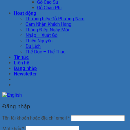
Gỗ Cao Su
Gỗ Châu Phi
Hoạt động
Thương hiệu Gỗ Phương Nam
Cảm Nhận Khách Hàng
Thông Điệp Ngày Mới
Nhập – Xuất Gỗ
Thiện Nguyện
Du Lịch
Thể Dục – Thể Thao
Tin tức
Liên hệ
Đăng nhập
Newsletter
Đăng nhập
Tên tài khoản hoặc địa chỉ email
*
Mật khẩu
*