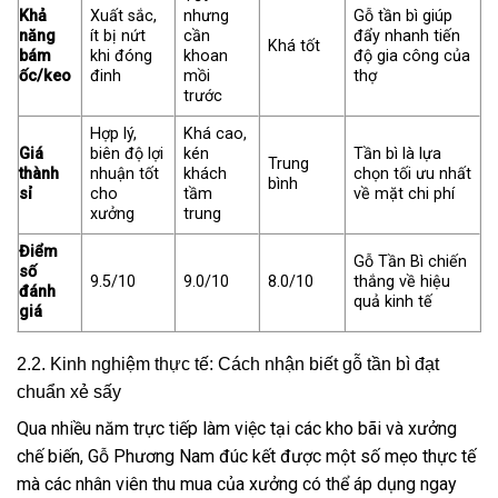
Khả
Xuất sắc,
nhưng
Gỗ tần bì giúp
năng
ít bị nứt
cần
đẩy nhanh tiến
Khá tốt
bám
khi đóng
khoan
độ gia công của
ốc/keo
đinh
mồi
thợ
trước
Hợp lý,
Khá cao,
Giá
biên độ lợi
kén
Tần bì là lựa
Trung
thành
nhuận tốt
khách
chọn tối ưu nhất
bình
sỉ
cho
tầm
về mặt chi phí
xưởng
trung
Điểm
Gỗ Tần Bì chiến
số
9.5/10
9.0/10
8.0/10
thắng về hiệu
đánh
quả kinh tế
giá
2.2. Kinh nghiệm thực tế: Cách nhận biết gỗ tần bì đạt
chuẩn xẻ sấy
Qua nhiều năm trực tiếp làm việc tại các kho bãi và xưởng
chế biến, Gỗ Phương Nam đúc kết được một số mẹo thực tế
mà các nhân viên thu mua của xưởng có thể áp dụng ngay