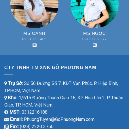
MS OANH
MS NGỌC
0938 123 405
0917 886 177
CTY TNHH TM XNK GỖ PHƯƠNG NAM
Trụ Sở:
Số 56 Đường Số 7, KĐT. Vạn Phúc, P. Hiệp Bình,
TP.HCM, Việt Nam.
Kho:
1/615 Đường Thuận Giao 16, KP Hòa Lân 2, P. Thuận
Giao, TP. HCM, Việt Nam.
MST:
0312216188
Email:
PhuongTuyen@GoPhuongNam.com
Fax:
(028) 2220 3750