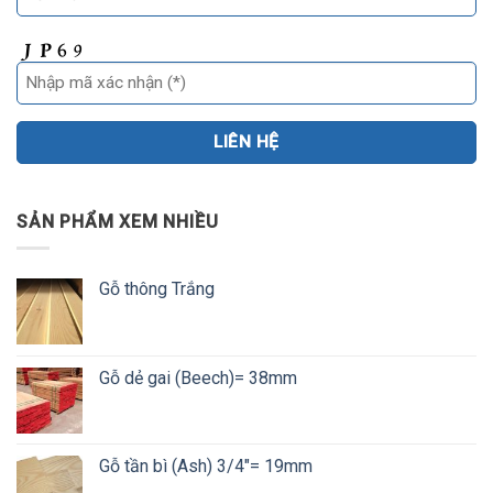
SẢN PHẨM XEM NHIỀU
Gỗ thông Trắng
Gỗ dẻ gai (Beech)= 38mm
Gỗ tần bì (Ash) 3/4"= 19mm