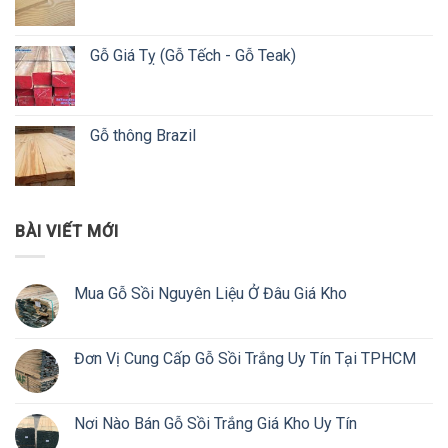
Gỗ Giá Tỵ (Gỗ Tếch - Gỗ Teak)
Gỗ thông Brazil
BÀI VIẾT MỚI
Mua Gỗ Sồi Nguyên Liệu Ở Đâu Giá Kho
Đơn Vị Cung Cấp Gỗ Sồi Trắng Uy Tín Tại TPHCM
Nơi Nào Bán Gỗ Sồi Trắng Giá Kho Uy Tín