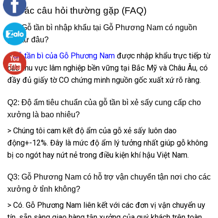
4. Các câu hỏi thường gặp (FAQ)
Q1: Gỗ tần bì nhập khẩu tại Gỗ Phương Nam có nguồn
gốc từ đâu?
>
Gỗ tần bì của Gỗ Phương Nam
được nhập khẩu trực tiếp từ
các khu vực lâm nghiệp bền vững tại Bắc Mỹ và Châu Âu, có
đầy đủ giấy tờ CO chứng minh nguồn gốc xuất xứ rõ ràng.
Q2: Độ ẩm tiêu chuẩn của gỗ tần bì xẻ sấy cung cấp cho
xưởng là bao nhiêu?
> Chúng tôi cam kết độ ẩm của gỗ xẻ sấy luôn dao
động+-12%. Đây là mức độ ẩm lý tưởng nhất giúp gỗ không
bị co ngót hay nứt nẻ trong điều kiện khí hậu Việt Nam.
Q3: Gỗ Phương Nam có hỗ trợ vận chuyển tận nơi cho các
xưởng ở tỉnh không?
> Có. Gỗ Phương Nam liên kết với các đơn vị vận chuyển uy
tín, sẵn sàng giao hàng tận xưởng của quý khách trên toàn