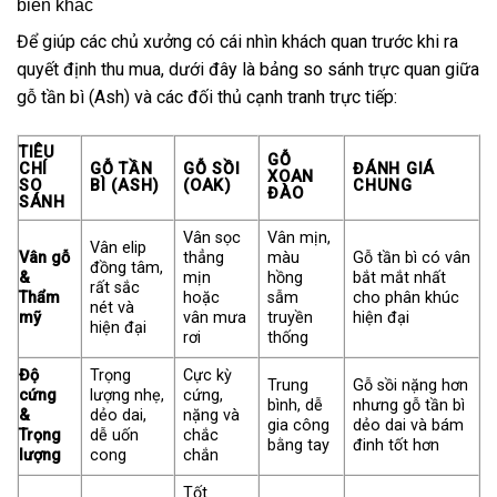
biến khác
Để giúp các chủ xưởng có cái nhìn khách quan trước khi ra
quyết định thu mua, dưới đây là bảng so sánh trực quan giữa
gỗ tần bì (Ash) và các đối thủ cạnh tranh trực tiếp:
TIÊU
GỖ
CHÍ
GỖ TẦN
GỖ SỒI
ĐÁNH GIÁ
XOAN
SO
BÌ (ASH)
(OAK)
CHUNG
ĐÀO
SÁNH
Vân sọc
Vân mịn,
Vân elip
Vân gỗ
thẳng
màu
Gỗ tần bì có vân
đồng tâm,
&
mịn
hồng
bắt mắt nhất
rất sắc
Thẩm
hoặc
sẫm
cho phân khúc
nét và
mỹ
vân mưa
truyền
hiện đại
hiện đại
rơi
thống
Độ
Trọng
Cực kỳ
Trung
Gỗ sồi nặng hơn
cứng
lượng nhẹ,
cứng,
bình, dễ
nhưng gỗ tần bì
&
dẻo dai,
nặng và
gia công
dẻo dai và bám
Trọng
dễ uốn
chắc
bằng tay
đinh tốt hơn
lượng
cong
chắn
Tốt