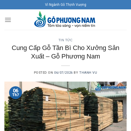
Skip
Vì Ngành Gỗ Thịnh Vượng
to
content
TIN TỨC
Cung Cấp Gỗ Tần Bì Cho Xưởng Sản
Xuất – Gỗ Phương Nam
POSTED ON
06/07/2026
BY
THANH VU
06
Th7