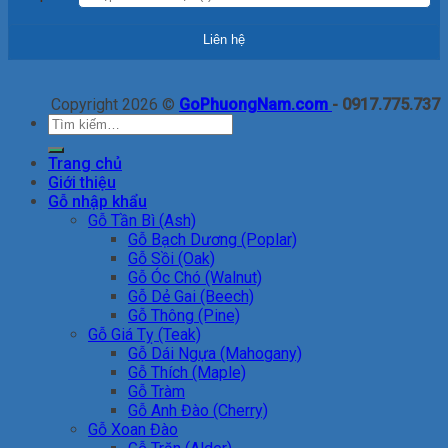
Copyright 2026 ©
GoPhuongNam.com
- 0917.775.737
Tìm
kiếm:
Trang chủ
Giới thiệu
Gỗ nhập khẩu
Gỗ Tần Bì (Ash)
Gỗ Bạch Dương (Poplar)
Gỗ Sồi (Oak)
Gỗ Óc Chó (Walnut)
Gỗ Dẻ Gai (Beech)
Gỗ Thông (Pine)
Gỗ Giá Tỵ (Teak)
Gỗ Dái Ngựa (Mahogany)
Gỗ Thích (Maple)
Gỗ Tràm
Gỗ Anh Đào (Cherry)
Gỗ Xoan Đào