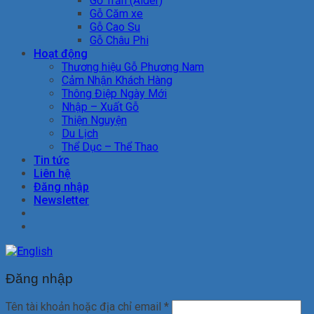
Gỗ Trăn (Alder)
Gỗ Căm xe
Gỗ Cao Su
Gỗ Châu Phi
Hoạt động
Thương hiệu Gỗ Phương Nam
Cảm Nhận Khách Hàng
Thông Điệp Ngày Mới
Nhập – Xuất Gỗ
Thiện Nguyện
Du Lịch
Thể Dục – Thể Thao
Tin tức
Liên hệ
Đăng nhập
Newsletter
Đăng nhập
Tên tài khoản hoặc địa chỉ email
*