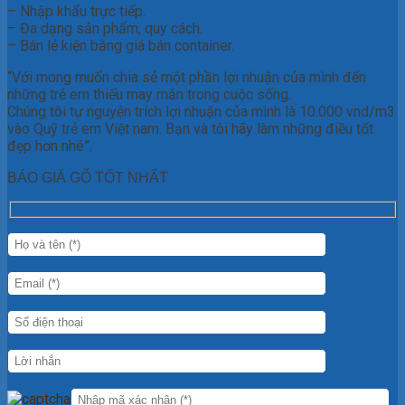
– Nhập khẩu trực tiếp.
– Đa dạng sản phẩm, quy cách.
– Bán lẻ kiện bằng giá bán container.
“Với mong muốn chia sẻ một phần lợi nhuận của mình đến
những trẻ em thiếu may mắn trong cuộc sống.
Chúng tôi tự nguyện trích lợi nhuận của mình là 10.000 vnd/m3
vào Quỹ trẻ em Việt nam. Bạn và tôi hãy làm những điều tốt
đẹp hơn nhé”.
BÁO GIÁ GỖ TỐT NHẤT