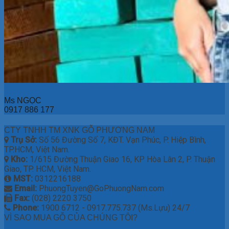
Ms NGỌC
0917 886 177
CTY TNHH TM XNK GỖ PHƯƠNG NAM
Trụ Sở:
Số 56 Đường Số 7, KĐT. Vạn Phúc, P. Hiệp Bình,
TP.HCM, Việt Nam.
Kho:
1/615 Đường Thuận Giao 16, KP Hòa Lân 2, P. Thuận
Giao, TP. HCM, Việt Nam.
MST:
0312216188
Email:
PhuongTuyen@GoPhuongNam.com
Fax:
(028) 2220 3750
Phone:
1900 6712 - 0917.775.737 (Ms.Lựu) 24/7
VÌ SAO MUA GỖ CỦA CHÚNG TÔI?