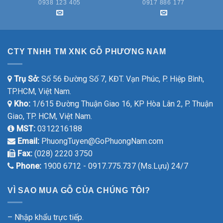
0938 123 405
0917 886 177
CTY TNHH TM XNK GỖ PHƯƠNG NAM
Trụ Sở:
Số 56 Đường Số 7, KĐT. Vạn Phúc, P. Hiệp Bình,
TP.HCM, Việt Nam.
Kho:
1/615 Đường Thuận Giao 16, KP Hòa Lân 2, P. Thuận
Giao, TP. HCM, Việt Nam.
MST:
0312216188
Email:
PhuongTuyen@GoPhuongNam.com
Fax:
(028) 2220 3750
Phone:
1900 6712 - 0917.775.737 (Ms.Lựu) 24/7
VÌ SAO MUA GỖ CỦA CHÚNG TÔI?
– Nhập khẩu trực tiếp.