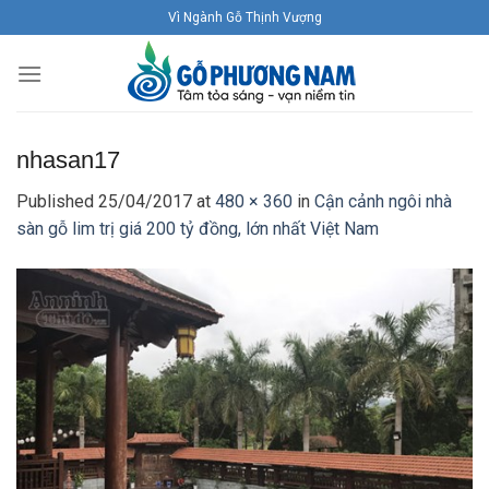
Skip
Vì Ngành Gỗ Thịnh Vượng
to
content
nhasan17
Published
25/04/2017
at
480 × 360
in
Cận cảnh ngôi nhà
sàn gỗ lim trị giá 200 tỷ đồng, lớn nhất Việt Nam