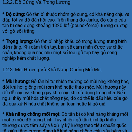
1.2.2. Độ Cứng Và Trọng Lượng
*
Độ cứng:
Gỗ tần bì thuộc nhóm gỗ cứng, có khả năng chịu va
đập tốt và độ đàn hồi cao. Trên thang đo Janka, độ cứng của
tần bì dao động khoảng 1320 lbf (pound-force), tương đương
với gỗ sồi trắng.
*
Trọng lượng:
Gỗ tần bì nhập khẩu có trọng lượng trung bình
đến nặng. Khi cầm trên tay, bạn sẽ cảm nhận được sự chắc
chắn, không quá nhẹ như một số loại gỗ tạp hay gỗ công
nghiệp kém chất lượng.
1.2.3. Mùi Hương Và Khả Năng Chống Mối Mọt
*
Mùi hương:
Gỗ tần bì tự nhiên thường có mùi nhẹ, không hắc,
đôi khi hơi giống mùi rơm khô hoặc thảo mộc. Mùi hương này
rất dễ chịu và không gây khó chịu khi sử dụng trong nhà. Nếu
ngửi thấy mùi hóa chất nồng nặc, đó có thể là dấu hiệu của gỗ
đã qua xử lý hóa chất không an toàn hoặc là gỗ giả.
*
Khả năng chống mối mọt:
Gỗ tần bì có khả năng kháng mối
mọt ở mức độ trung bình. Tuy nhiên, gỗ tần bì nhập khẩu
thường được tẩm sấy và xử lý kỹ lưỡng theo tiêu chuẩn quốc
tế, giúp tăng cường đáng kể khả năng chống chịu sâu bệnh và