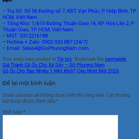
– Trụ Sở: Số 56 Đường số 7, KĐT Vạn Phúc, P. Hiệp Bình, TP.
HCM, Việt Nam.
– Tổng Kho: 1/615 Đường Thuận Giao 16, KP. Hòa Lân 2, P.
Thuận Giao, TP. HCM, Việt Nam.
– MST: 0312216188
– Hotline + Zalo: 0902.933.887 (24/7)
– Email: Sales4@GoPhuongNam.com
This entry was posted in
Tin tức
. Bookmark the
permalink
.
Giá Thành Gỗ Óc Chó Xẻ Sấy – Gỗ Phương Nam
Gỗ Óc Chó Bao Nhiêu 1 Mét Khối? Cập Nhật Mới 2026
Để lại một bình luận
Email của bạn sẽ không được hiển thị công khai.
Các trường
bắt buộc được đánh dấu
*
Bình luận
*