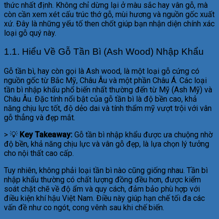
thức nhất định. Không chỉ dừng lại ở màu sắc hay vân gỗ, mà
còn cần xem xét cấu trúc thớ gỗ, mùi hương và nguồn gốc xuất
xứ. Đây là những yếu tố then chốt giúp bạn nhận diện chính xác
loại gỗ quý này.
1.1. Hiểu Về Gỗ Tần Bì (Ash Wood) Nhập Khẩu
Gỗ tần bì, hay còn gọi là Ash wood, là một loại gỗ cứng có
nguồn gốc từ Bắc Mỹ, Châu Âu và một phần Châu Á. Các loại
tần bì nhập khẩu phổ biến nhất thường đến từ Mỹ (Ash Mỹ) và
Châu Âu. Đặc tính nổi bật của gỗ tần bì là độ bền cao, khả
năng chịu lực tốt, độ dẻo dai và tính thẩm mỹ vượt trội với vân
gỗ thẳng và đẹp mắt.
> 💡
Key Takeaway:
Gỗ tần bì nhập khẩu được ưa chuộng nhờ
độ bền, khả năng chịu lực và vân gỗ đẹp, là lựa chọn lý tưởng
cho nội thất cao cấp.
Tuy nhiên, không phải loại tần bì nào cũng giống nhau. Tần bì
nhập khẩu thường có chất lượng đồng đều hơn, được kiểm
soát chặt chẽ về độ ẩm và quy cách, đảm bảo phù hợp với
điều kiện khí hậu Việt Nam. Điều này giúp hạn chế tối đa các
vấn đề như co ngót, cong vênh sau khi chế biến.