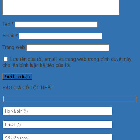
Tên
*
Email
*
Trang web
Lưu tên của tôi, email, và trang web trong trình duyệt này
cho lần bình luận kế tiếp của tôi.
BÁO GIÁ GỖ TỐT NHẤT