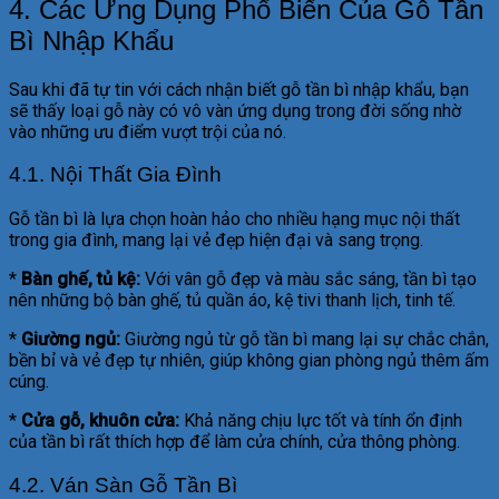
4. Các Ứng Dụng Phổ Biến Của Gỗ Tần
Bì Nhập Khẩu
Sau khi đã tự tin với cách nhận biết gỗ tần bì nhập khẩu, bạn
sẽ thấy loại gỗ này có vô vàn ứng dụng trong đời sống nhờ
vào những ưu điểm vượt trội của nó.
4.1. Nội Thất Gia Đình
Gỗ tần bì là lựa chọn hoàn hảo cho nhiều hạng mục nội thất
trong gia đình, mang lại vẻ đẹp hiện đại và sang trọng.
*
Bàn ghế, tủ kệ:
Với vân gỗ đẹp và màu sắc sáng, tần bì tạo
nên những bộ bàn ghế, tủ quần áo, kệ tivi thanh lịch, tinh tế.
*
Giường ngủ:
Giường ngủ từ gỗ tần bì mang lại sự chắc chắn,
bền bỉ và vẻ đẹp tự nhiên, giúp không gian phòng ngủ thêm ấm
cúng.
*
Cửa gỗ, khuôn cửa:
Khả năng chịu lực tốt và tính ổn định
của tần bì rất thích hợp để làm cửa chính, cửa thông phòng.
4.2. Ván Sàn Gỗ Tần Bì