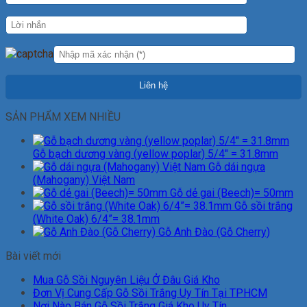
SẢN PHẨM XEM NHIỀU
Gỗ bạch dương vàng (yellow poplar) 5/4" = 31.8mm
Gỗ dái ngựa
(Mahogany) Việt Nam
Gỗ dẻ gai (Beech)= 50mm
Gỗ sồi trắng
(White Oak) 6/4”= 38.1mm
Gỗ Anh Đào (Gỗ Cherry)
Bài viết mới
Mua Gỗ Sồi Nguyên Liệu Ở Đâu Giá Kho
Đơn Vị Cung Cấp Gỗ Sồi Trắng Uy Tín Tại TPHCM
Nơi Nào Bán Gỗ Sồi Trắng Giá Kho Uy Tín