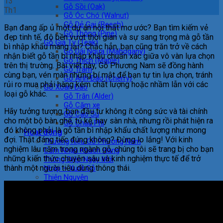
13
Gỗ Sồi (Oak)
Th1
Gỗ Óc Chó (Walnut)
Gỗ Dẻ Gai (Beech)
Bạn đang ấp ủ một dự án nội thất mơ ước? Bạn tìm kiếm vẻ
Gỗ Thông (Pine)
đẹp tinh tế, độ bền vượt thời gian và sự sang trọng mà gỗ tần
Gỗ Giá Tỵ (Teak)
bì nhập khẩu mang lại? Chắc hẳn, bạn cũng trăn trở về cách
Gỗ Dái Ngựa (Mahogany)
nhận biết gỗ tần bì nhập khẩu chuẩn xác giữa vô vàn lựa chọn
Gỗ Thích (Maple)
trên thị trường. Bài viết này, Gỗ Phương Nam sẽ đồng hành
Gỗ Tràm
cùng bạn, vén màn những bí mật để bạn tự tin lựa chọn, tránh
Gỗ Anh Đào (Cherry)
rủi ro mua phải hàng kém chất lượng hoặc nhầm lẫn với các
Gỗ Xoan Đào
loại gỗ khác.
Gỗ Trăn (Alder)
Gỗ Căm xe
Hãy tưởng tượng, bạn đầu tư không ít công sức và tài chính
Gỗ Cao Su
cho một bộ bàn ghế, tủ kệ, hay sàn nhà, nhưng rồi phát hiện ra
Gỗ Châu Phi
đó không phải là gỗ tần bì nhập khẩu chất lượng như mong
Hoạt động
đợi. Thật đáng tiếc đúng không? Đừng lo lắng! Với kinh
Thương hiệu Gỗ Phương Nam
nghiệm lâu năm trong ngành gỗ, chúng tôi sẽ trang bị cho bạn
Cảm Nhận Khách Hàng
những kiến thức chuyên sâu và kinh nghiệm thực tế để trở
Thông Điệp Ngày Mới
thành một người tiêu dùng thông thái.
Nhập – Xuất Gỗ
Thiện Nguyện
Du Lịch
Thể Dục – Thể Thao
Tin tức
Liên hệ