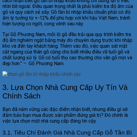
cách nhận biết gỗ tần bì nhập khẩu không chỉ dừng lại ở việc
nhìn bề ngoài. Điều quan trọng nhất là phải kiểm tra độ ẩm của
gỗ và quy cách xẻ sấy. Gỗ tần bì nhập khẩu chuẩn phải có độ
ẩm lý tưởng từ +-12% để phù hợp với khí hậu Việt Nam, tránh
hiện tượng co ngót, cong vênh sau này.
Tại Gỗ Phương Nam, mỗi lô gỗ đều trải qua quy trình kiểm tra
độ ẩm nghiêm ngặt bằng máy đo chuyên dụng trước khi nhập
kho và đến tay khách hàng. Thêm vào đó, việc quan sát mặt
cắt ngang của thân gỗ cũng cho biết nhiều điều về tuổi gỗ và
chất lượng xử lý. Gỗ có tuổi thọ cao thường cho vân gỗ mịn và
đẹp hơn.” – Gỗ Phương Nam.
3. Lựa Chọn Nhà Cung Cấp Uy Tín Và
Chính Sách
Bạn đã nắm vững các đặc điểm nhận biết, nhưng điều gì sẽ
đảm bảo bạn mua được sản phẩm đúng giá trị? Đó chính là
việc lựa chọn một nhà cung cấp đáng tin cậy.
3.1. Tiêu Chí Đánh Giá Nhà Cung Cấp Gỗ Tần Bì