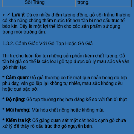
Sồi Trắng.
trọng.
> 📌
Lưu ý:
Dù có nhiều điểm tương đồng, gỗ sồi trắng thường
có khả năng chống thấm nước tốt hơn tần bì nhờ cấu trúc tế
bào kín. Đây là một lợi thế lớn cho các sản phẩm sử dụng
trong môi trường ẩm.
1.3.2. Cảnh Giác Với Gỗ Tạp Hoặc Gỗ Giả
Thị trường luôn tồn tại những sản phẩm kém chất lượng. Gỗ
tần bì giả có thể là các loại gỗ tạp được xử lý màu sắc và vân
gỗ nhân tạo.
*
Cảm quan:
Gỗ giả thường có bề mặt quá nhẵn bóng do lớp
phủ dày, vân gỗ lặp lại không tự nhiên, màu sắc không đều
hoặc quá sặc sỡ.
*
Độ nặng:
Gỗ tạp thường nhẹ hơn đáng kể so với tần bì thật.
*
Mùi hương:
Mùi hóa chất nồng hoặc không mùi.
*
Kiểm tra kỹ:
Cố gắng quan sát mặt cắt hoặc cạnh gỗ chưa
xử lý để thấy rõ cấu trúc thớ gỗ nguyên bản.