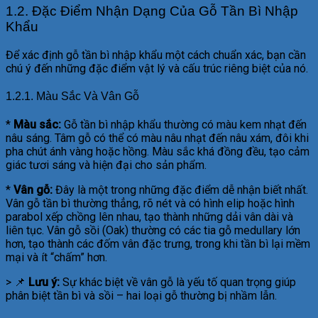
1.2. Đặc Điểm Nhận Dạng Của Gỗ Tần Bì Nhập
Khẩu
Để xác định gỗ tần bì nhập khẩu một cách chuẩn xác, bạn cần
chú ý đến những đặc điểm vật lý và cấu trúc riêng biệt của nó.
1.2.1. Màu Sắc Và Vân Gỗ
*
Màu sắc:
Gỗ tần bì nhập khẩu thường có màu kem nhạt đến
nâu sáng. Tâm gỗ có thể có màu nâu nhạt đến nâu xám, đôi khi
pha chút ánh vàng hoặc hồng. Màu sắc khá đồng đều, tạo cảm
giác tươi sáng và hiện đại cho sản phẩm.
*
Vân gỗ:
Đây là một trong những đặc điểm dễ nhận biết nhất.
Vân gỗ tần bì thường thẳng, rõ nét và có hình elip hoặc hình
parabol xếp chồng lên nhau, tạo thành những dải vân dài và
liên tục. Vân gỗ sồi (Oak) thường có các tia gỗ medullary lớn
hơn, tạo thành các đốm vân đặc trưng, trong khi tần bì lại mềm
mại và ít “chấm” hơn.
> 📌
Lưu ý:
Sự khác biệt về vân gỗ là yếu tố quan trọng giúp
phân biệt tần bì và sồi – hai loại gỗ thường bị nhầm lẫn.