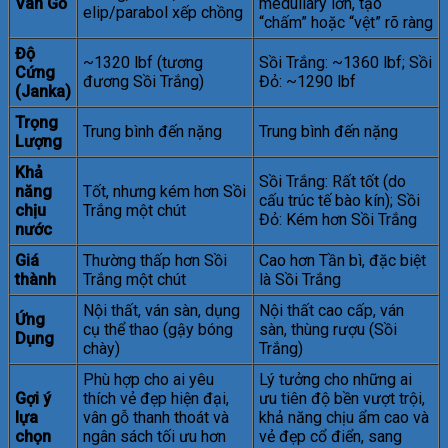
Vân Gỗ
medullary lớn, tạo
elip/parabol xếp chồng
“chấm” hoặc “vệt” rõ ràng
Độ
~1320 lbf (tương
Sồi Trắng: ~1360 lbf; Sồi
Cứng
đương Sồi Trắng)
Đỏ: ~1290 lbf
(Janka)
Trọng
Trung bình đến nặng
Trung bình đến nặng
Lượng
Khả
Sồi Trắng: Rất tốt (do
năng
Tốt, nhưng kém hơn Sồi
cấu trúc tế bào kín); Sồi
chịu
Trắng một chút
Đỏ: Kém hơn Sồi Trắng
nước
Giá
Thường thấp hơn Sồi
Cao hơn Tần bì, đặc biệt
thành
Trắng một chút
là Sồi Trắng
Nội thất, ván sàn, dụng
Nội thất cao cấp, ván
Ứng
cụ thể thao (gậy bóng
sàn, thùng rượu (Sồi
Dụng
chày)
Trắng)
Phù hợp cho ai yêu
Lý tưởng cho những ai
Gợi ý
thích vẻ đẹp hiện đại,
ưu tiên độ bền vượt trội,
lựa
vân gỗ thanh thoát và
khả năng chịu ẩm cao và
chọn
ngân sách tối ưu hơn
vẻ đẹp cổ điển, sang