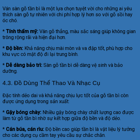
Ván sàn gỗ tần bì là một lựa chọn tuyệt vời cho những ai yêu
thích sàn gỗ tự nhiên với chi phí hợp lý hơn so với gỗ sồi hay
óc chó.
*
Tính thẩm mỹ:
Vân gỗ thẳng, màu sắc sáng giúp không gian
trông rộng rãi và hiện đại hơn.
*
Độ bền:
Khả năng chịu mài mòn và va đập tốt, phù hợp cho
khu vực có mật độ đi lại trung bình.
*
Dễ dàng bảo trì:
Sàn gỗ tần bì dễ dàng vệ sinh và bảo
dưỡng.
4.3. Đồ Dùng Thể Thao Và Nhạc Cụ
Đặc tính dẻo dai và khả năng chịu lực tốt của gỗ tần bì còn
được ứng dụng trong sản xuất:
*
Gậy bóng chày:
Nhiều gậy bóng chày chất lượng cao được
làm từ gỗ tần bì nhờ sự kết hợp giữa độ bền và độ dẻo.
*
Cán búa, cán rìu:
Độ bền cao giúp tần bì là vật liệu lý tưởng
cho các dụng cụ cầm tay yêu cầu sự chắc chắn.