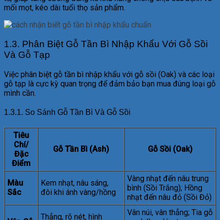
mối mọt, kéo dài tuổi thọ sản phẩm.
1.3. Phân Biệt Gỗ Tần Bì Nhập Khẩu Với Gỗ Sồi
Và Gỗ Tạp
Việc phân biệt gỗ tần bì nhập khẩu với gỗ sồi (Oak) và các loại
gỗ tạp là cực kỳ quan trọng để đảm bảo bạn mua đúng loại gỗ
mình cần.
1.3.1. So Sánh Gỗ Tần Bì Và Gỗ Sồi
Tiêu
Chí/
Gỗ Tần Bì (Ash)
Gỗ Sồi (Oak)
Đặc
Điểm
Vàng nhạt đến nâu trung
Màu
Kem nhạt, nâu sáng,
bình (Sồi Trắng); Hồng
Sắc
đôi khi ánh vàng/hồng
nhạt đến nâu đỏ (Sồi Đỏ)
Vân núi, vân thẳng; Tia gỗ
Thẳng, rõ nét, hình