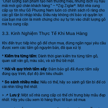
“Chất lượng sản phẩm tạo nên thương hiệu, nhưng dịch vụ hậu
mãi mới giữ chân khách hàng.” – *Zig Ziglar*. Một nhà cung
cấp uy tín như Gỗ Phương Nam luôn có chính sách rõ ràng cho
các gỗ tần bì nhập khẩu. Điều này không chỉ bảo vệ quyền lợi
của bạn mà còn là minh chứng cho sự tự tin vào chất lượng gỗ
mà họ cung cấp.
3.3. Kinh Nghiệm Thực Tế Khi Mua Hàng
Khi đến trực tiếp kho gỗ để chọn mua, đừng ngần ngại yêu cầu
được xem các tấm gỗ nguyên bản, đã qua xử lý.
*
Kiểm tra từng tấm:
Dành thời gian kiểm tra từng tấm gỗ,
quan sát vân gỗ, màu sắc, và sờ thử bề mặt.
*
Hỏi về quy trình tẩm sấy:
Đảm bảo gỗ đã được tẩm sấy
đúng quy trình, đạt độ ẩm tiêu chuẩn.
*
So sánh nhiều mẫu:
Nếu có thể, hãy so sánh gỗ tần bì để có
cái nhìn tổng thể nhất.
> 📌
Lưu ý:
Một số nhà cung cấp có thể chỉ trưng bày mẫu đẹp
nhất. Hãy yêu cầu xem lô hàng thực tế bạn sẽ mua.