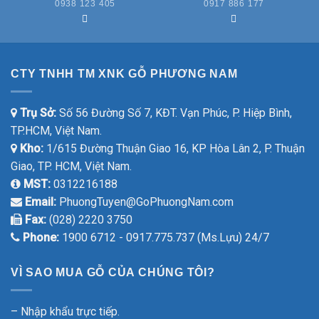
0938 123 405
0917 886 177
CTY TNHH TM XNK GỖ PHƯƠNG NAM
Trụ Sở:
Số 56 Đường Số 7, KĐT. Vạn Phúc, P. Hiệp Bình,
TP.HCM, Việt Nam.
Kho:
1/615 Đường Thuận Giao 16, KP Hòa Lân 2, P. Thuận
Giao, TP. HCM, Việt Nam.
MST:
0312216188
Email:
PhuongTuyen@GoPhuongNam.com
Fax:
(028) 2220 3750
Phone:
1900 6712 - 0917.775.737 (Ms.Lựu) 24/7
VÌ SAO MUA GỖ CỦA CHÚNG TÔI?
– Nhập khẩu trực tiếp.