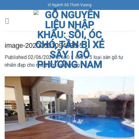
Skip
Vì Ngành Gỗ Thịnh Vượng
to
content
image-20200601094830-5
Published
02/06/2020
at
600 × 450
in
5 loại sàn gỗ tự
nhiên đẹp cho nhà thêm sang trọng