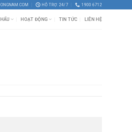
UONGNAM.COM
HỖ TRỢ: 24/7
1900 6712
KHẨU
HOẠT ĐỘNG
TIN TỨC
LIÊN HỆ