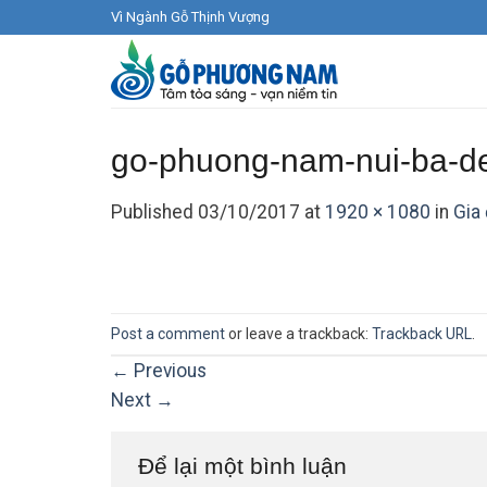
Skip
Vì Ngành Gỗ Thịnh Vượng
to
content
go-phuong-nam-nui-ba-d
Published
03/10/2017
at
1920 × 1080
in
Gia
Post a comment
or leave a trackback:
Trackback URL
.
←
Previous
Next
→
Để lại một bình luận