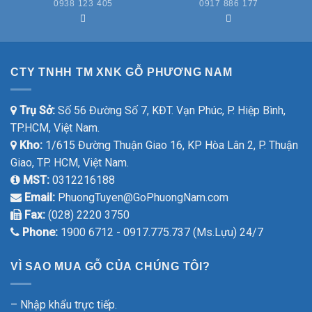
0938 123 405
0917 886 177
CTY TNHH TM XNK GỖ PHƯƠNG NAM
Trụ Sở:
Số 56 Đường Số 7, KĐT. Vạn Phúc, P. Hiệp Bình,
TP.HCM, Việt Nam.
Kho:
1/615 Đường Thuận Giao 16, KP Hòa Lân 2, P. Thuận
Giao, TP. HCM, Việt Nam.
MST:
0312216188
Email:
PhuongTuyen@GoPhuongNam.com
Fax:
(028) 2220 3750
Phone:
1900 6712 - 0917.775.737 (Ms.Lựu) 24/7
VÌ SAO MUA GỖ CỦA CHÚNG TÔI?
– Nhập khẩu trực tiếp.