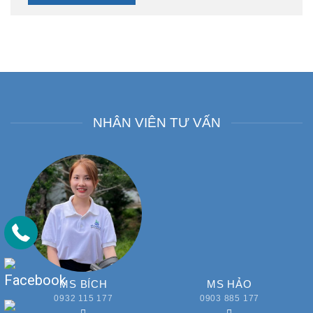
NHÂN VIÊN TƯ VẤN
MS BÍCH
MS HẢO
0932 115 177
0903 885 177