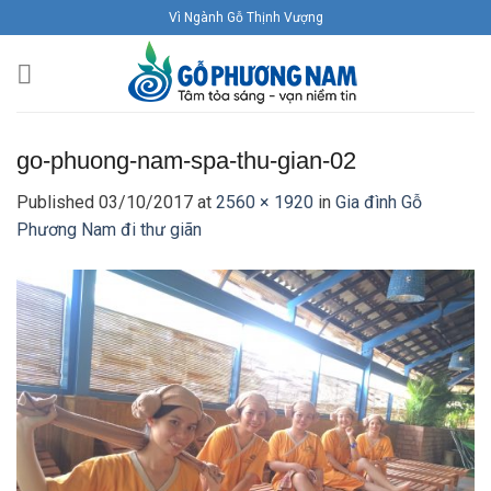
Skip
Vì Ngành Gỗ Thịnh Vượng
to
content
go-phuong-nam-spa-thu-gian-02
Published
03/10/2017
at
2560 × 1920
in
Gia đình Gỗ
Phương Nam đi thư giãn