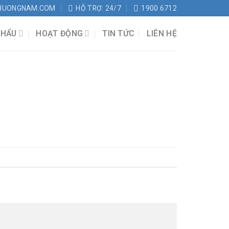
HUONGNAM.COM
HỖ TRỢ: 24/7
1900 6712
KHẨU
HOẠT ĐỘNG
TIN TỨC
LIÊN HỆ