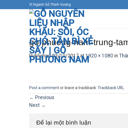
Skip
Vì Ngành Gỗ Thịnh Vượng
to
content
go-phuong-nam-trung-tam
Published
03/10/2017
at
1920 × 1080
in
Thă
Post a comment
or leave a trackback:
Trackback URL
.
←
Previous
Next
→
Để lại một bình luận