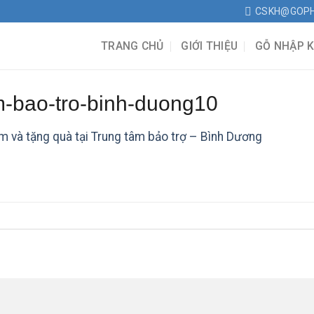
CSKH@GOP
TRANG CHỦ
GIỚI THIỆU
GỖ NHẬP 
-bao-tro-binh-duong10
m và tặng quà tại Trung tâm bảo trợ – Bình Dương