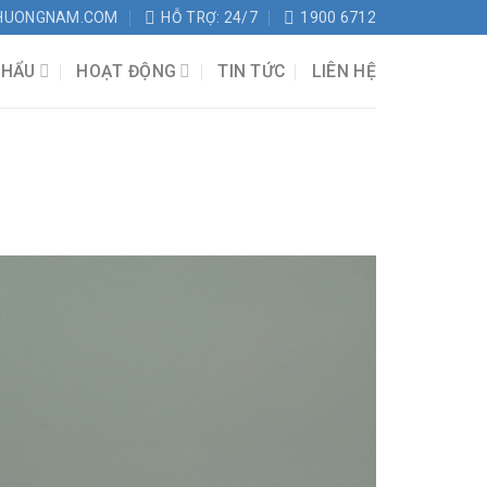
HUONGNAM.COM
HỖ TRỢ: 24/7
1900 6712
KHẨU
HOẠT ĐỘNG
TIN TỨC
LIÊN HỆ