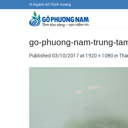
Skip
Vì Ngành Gỗ Thịnh Vượng
to
content
go-phuong-nam-trung-tam
Published
03/10/2017
at
1920 × 1080
in
Thă