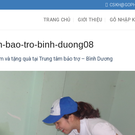
CSKH@GOP
TRANG CHỦ
GIỚI THIỆU
GỖ NHẬP 
-bao-tro-binh-duong08
m và tặng quà tại Trung tâm bảo trợ – Bình Dương