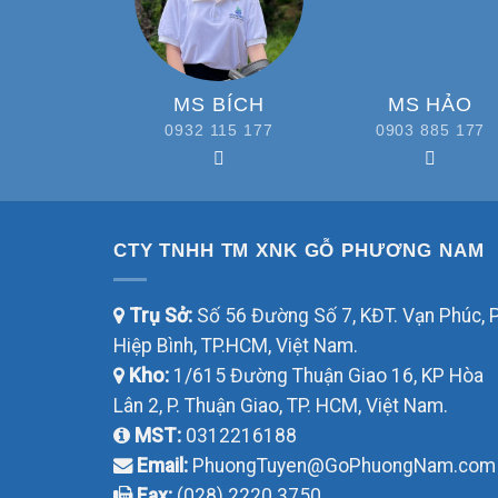
MS BÍCH
MS HẢO
0932 115 177
0903 885 177
CTY TNHH TM XNK GỖ PHƯƠNG NAM
Trụ Sở:
Số 56 Đường Số 7, KĐT. Vạn Phúc, P
Hiệp Bình, TP.HCM, Việt Nam.
Kho:
1/615 Đường Thuận Giao 16, KP Hòa
Lân 2, P. Thuận Giao, TP. HCM, Việt Nam.
MST:
0312216188
Email:
PhuongTuyen@GoPhuongNam.com
Fax:
(028) 2220 3750