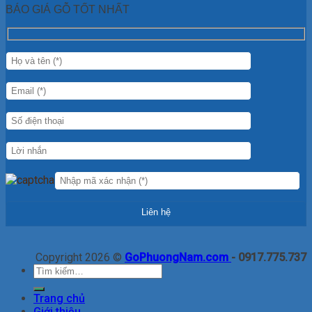
BÁO GIÁ GỖ TỐT NHẤT
Copyright 2026 ©
GoPhuongNam.com
- 0917.775.737
Tìm
kiếm:
Trang chủ
Giới thiệu