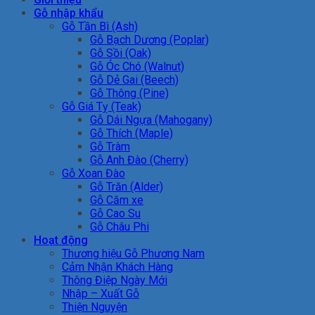
Gỗ nhập khẩu
Gỗ Tần Bì (Ash)
Gỗ Bạch Dương (Poplar)
Gỗ Sồi (Oak)
Gỗ Óc Chó (Walnut)
Gỗ Dẻ Gai (Beech)
Gỗ Thông (Pine)
Gỗ Giá Tỵ (Teak)
Gỗ Dái Ngựa (Mahogany)
Gỗ Thích (Maple)
Gỗ Tràm
Gỗ Anh Đào (Cherry)
Gỗ Xoan Đào
Gỗ Trăn (Alder)
Gỗ Căm xe
Gỗ Cao Su
Gỗ Châu Phi
Hoạt động
Thương hiệu Gỗ Phương Nam
Cảm Nhận Khách Hàng
Thông Điệp Ngày Mới
Nhập – Xuất Gỗ
Thiện Nguyện