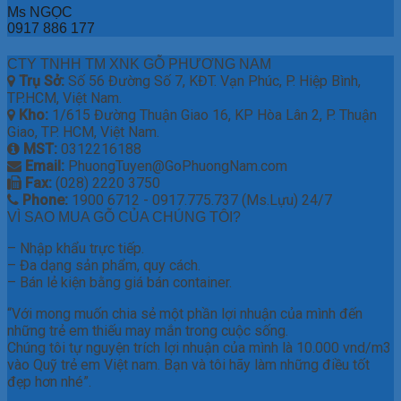
Ms NGỌC
0917 886 177
CTY TNHH TM XNK GỖ PHƯƠNG NAM
Trụ Sở:
Số 56 Đường Số 7, KĐT. Vạn Phúc, P. Hiệp Bình,
TP.HCM, Việt Nam.
Kho:
1/615 Đường Thuận Giao 16, KP Hòa Lân 2, P. Thuận
Giao, TP. HCM, Việt Nam.
MST:
0312216188
Email:
PhuongTuyen@GoPhuongNam.com
Fax:
(028) 2220 3750
Phone:
1900 6712 - 0917.775.737 (Ms.Lựu) 24/7
VÌ SAO MUA GỖ CỦA CHÚNG TÔI?
– Nhập khẩu trực tiếp.
– Đa dạng sản phẩm, quy cách.
– Bán lẻ kiện bằng giá bán container.
“Với mong muốn chia sẻ một phần lợi nhuận của mình đến
những trẻ em thiếu may mắn trong cuộc sống.
Chúng tôi tự nguyện trích lợi nhuận của mình là 10.000 vnd/m3
vào Quỹ trẻ em Việt nam. Bạn và tôi hãy làm những điều tốt
đẹp hơn nhé”.