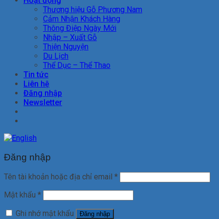
Hoạt động
Thương hiệu Gỗ Phương Nam
Cảm Nhận Khách Hàng
Thông Điệp Ngày Mới
Nhập – Xuất Gỗ
Thiện Nguyện
Du Lịch
Thể Dục – Thể Thao
Tin tức
Liên hệ
Đăng nhập
Newsletter
Đăng nhập
Tên tài khoản hoặc địa chỉ email
*
Mật khẩu
*
Ghi nhớ mật khẩu
Đăng nhập