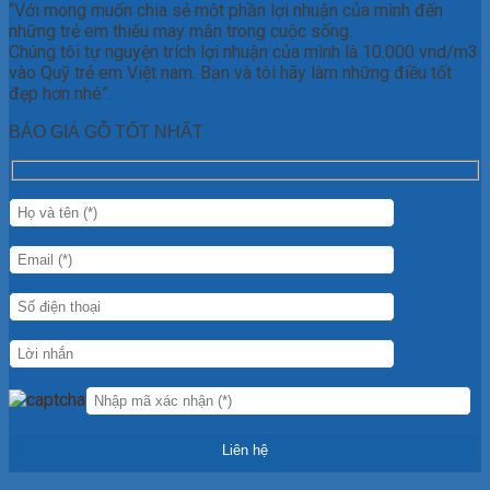
“Với mong muốn chia sẻ một phần lợi nhuận của mình đến
những trẻ em thiếu may mắn trong cuộc sống.
Chúng tôi tự nguyện trích lợi nhuận của mình là 10.000 vnd/m3
vào Quỹ trẻ em Việt nam. Bạn và tôi hãy làm những điều tốt
đẹp hơn nhé”.
BÁO GIÁ GỖ TỐT NHẤT