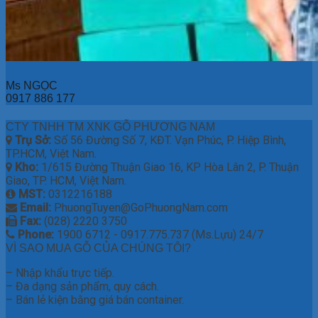
Ms NGỌC
0917 886 177
CTY TNHH TM XNK GỖ PHƯƠNG NAM
Trụ Sở:
Số 56 Đường Số 7, KĐT. Vạn Phúc, P. Hiệp Bình,
TP.HCM, Việt Nam.
Kho:
1/615 Đường Thuận Giao 16, KP Hòa Lân 2, P. Thuận
Giao, TP. HCM, Việt Nam.
MST:
0312216188
Email:
PhuongTuyen@GoPhuongNam.com
Fax:
(028) 2220 3750
Phone:
1900 6712 - 0917.775.737 (Ms.Lựu) 24/7
VÌ SAO MUA GỖ CỦA CHÚNG TÔI?
– Nhập khẩu trực tiếp.
– Đa dạng sản phẩm, quy cách.
– Bán lẻ kiện bằng giá bán container.