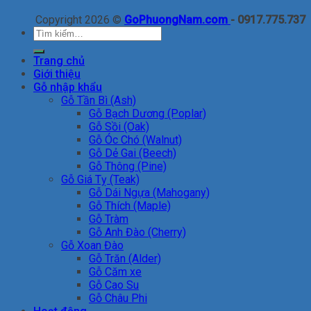
Copyright 2026 ©
GoPhuongNam.com
- 0917.775.737
Tìm
kiếm:
Trang chủ
Giới thiệu
Gỗ nhập khẩu
Gỗ Tần Bì (Ash)
Gỗ Bạch Dương (Poplar)
Gỗ Sồi (Oak)
Gỗ Óc Chó (Walnut)
Gỗ Dẻ Gai (Beech)
Gỗ Thông (Pine)
Gỗ Giá Tỵ (Teak)
Gỗ Dái Ngựa (Mahogany)
Gỗ Thích (Maple)
Gỗ Tràm
Gỗ Anh Đào (Cherry)
Gỗ Xoan Đào
Gỗ Trăn (Alder)
Gỗ Căm xe
Gỗ Cao Su
Gỗ Châu Phi