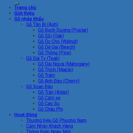
kiếm:
Trang chủ
Giới thiệu
Gỗ nhập khẩu
Gỗ Tần Bì (Ash)
Gỗ Bạch Dương (Poplar)
Gỗ Sồi (Oak)
Gỗ Óc Chó (Walnut)
Gỗ Dẻ Gai (Beech)
Gỗ Thông (Pine)
Gỗ Giá Tỵ (Teak)
Gỗ Dái Ngựa (Mahogany)
Gỗ Thích (Maple)
Gỗ Tràm
Gỗ Anh Đào (Cherry)
Gỗ Xoan Đào
Gỗ Trăn (Alder)
Gỗ Căm xe
Gỗ Cao Su
Gỗ Châu Phi
Hoạt động
Thương hiệu Gỗ Phương Nam
Cảm Nhận Khách Hàng
Thông Điệp Ngày Mới