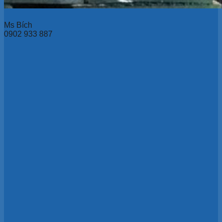
Ms Bích
0902 933 887