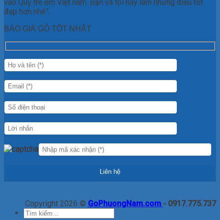
vào Quỹ trẻ em Việt nam. Bạn và tôi hãy làm những điều tốt
đẹp hơn nhé”.
BÁO GIÁ GỖ TỐT NHẤT
Copyright 2026 ©
GoPhuongNam.com
- 0917.775.737
Tìm