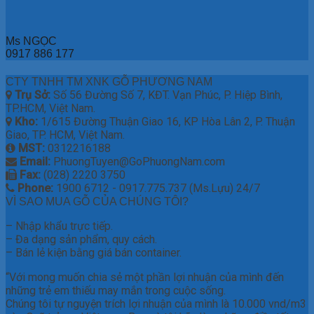
Ms NGỌC
0917 886 177
CTY TNHH TM XNK GỖ PHƯƠNG NAM
Trụ Sở:
Số 56 Đường Số 7, KĐT. Vạn Phúc, P. Hiệp Bình,
TP.HCM, Việt Nam.
Kho:
1/615 Đường Thuận Giao 16, KP Hòa Lân 2, P. Thuận
Giao, TP. HCM, Việt Nam.
MST:
0312216188
Email:
PhuongTuyen@GoPhuongNam.com
Fax:
(028) 2220 3750
Phone:
1900 6712 - 0917.775.737 (Ms.Lựu) 24/7
VÌ SAO MUA GỖ CỦA CHÚNG TÔI?
– Nhập khẩu trực tiếp.
– Đa dạng sản phẩm, quy cách.
– Bán lẻ kiện bằng giá bán container.
“Với mong muốn chia sẻ một phần lợi nhuận của mình đến
những trẻ em thiếu may mắn trong cuộc sống.
Chúng tôi tự nguyện trích lợi nhuận của mình là 10.000 vnd/m3