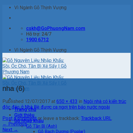
Skip
Vì Ngành Gỗ Thịnh Vượng
to
content
cskh@GoPhuongNam.com
Hỗ trợ: 24/7
1900 6712
Vì Ngành Gỗ Thịnh Vượng
nha (6)
Published
12/07/2017
at
650 × 433
in
Ngôi nhà có kiến trúc
độc đáo ở Nhà Bè được ca ngợi trên báo nước ngoài
Trang chủ
Giới thiệu
Post a comment
or leave a trackback:
Trackback URL
.
Gỗ nhập khẩu
←
Previous
Gỗ Tần Bì (Ash)
Next
→
Gỗ Bạch Dương (Poplar)