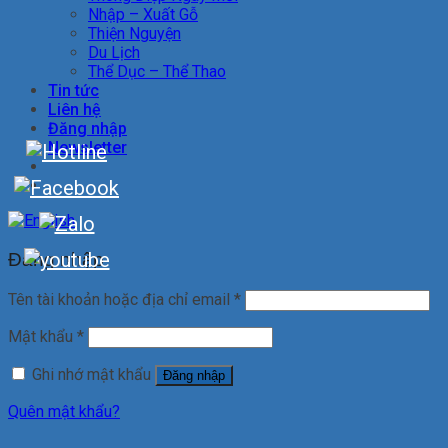
Nhập – Xuất Gỗ
Thiện Nguyện
Du Lịch
Thể Dục – Thể Thao
Tin tức
Liên hệ
Đăng nhập
Newsletter
Đăng nhập
Tên tài khoản hoặc địa chỉ email
*
Mật khẩu
*
Ghi nhớ mật khẩu
Đăng nhập
Quên mật khẩu?