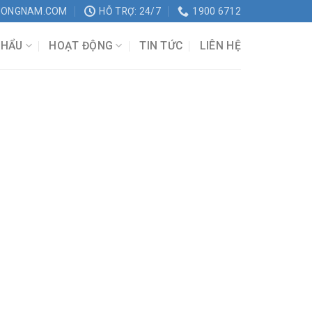
UONGNAM.COM
HỖ TRỢ: 24/7
1900 6712
KHẨU
HOẠT ĐỘNG
TIN TỨC
LIÊN HỆ