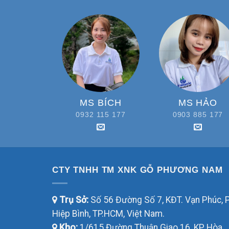
MS BÍCH
MS HẢO
0932 115 177
0903 885 177
CTY TNHH TM XNK GỖ PHƯƠNG NAM
Trụ Sở:
Số 56 Đường Số 7, KĐT. Vạn Phúc, P
Hiệp Bình, TP.HCM, Việt Nam.
Kho:
1/615 Đường Thuận Giao 16, KP Hòa