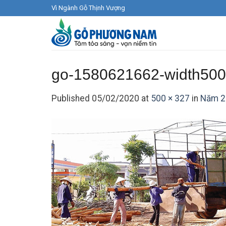
Skip
Vì Ngành Gỗ Thịnh Vượng
to
content
go-1580621662-width500
Published
05/02/2020
at
500 × 327
in
Năm 20