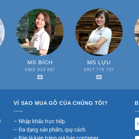
MS BÍCH
MS LỰU
0902 933 887
0917 775 737
VÌ SAO MUA GỖ CỦA CHÚNG TÔI?
B
.
– Nhập khẩu trực tiếp.
– Đa dạng sản phẩm, quy cách.
– Bán lẻ kiện bằng giá bán container.